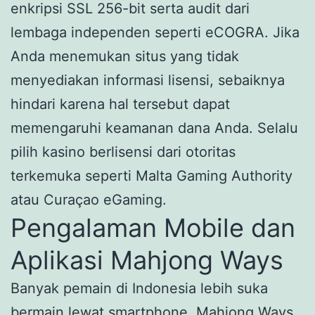
enkripsi SSL 256-bit serta audit dari
lembaga independen seperti eCOGRA. Jika
Anda menemukan situs yang tidak
menyediakan informasi lisensi, sebaiknya
hindari karena hal tersebut dapat
memengaruhi keamanan dana Anda. Selalu
pilih kasino berlisensi dari otoritas
terkemuka seperti Malta Gaming Authority
atau Curaçao eGaming.
Pengalaman Mobile dan
Aplikasi Mahjong Ways
Banyak pemain di Indonesia lebih suka
bermain lewat smartphone. Mahjong Ways