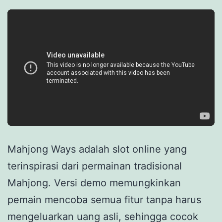
Mahjong Ways adalah slot online yang
terinspirasi dari permainan tradisional
Mahjong. Versi demo memungkinkan
pemain mencoba semua fitur tanpa harus
mengeluarkan uang asli, sehingga cocok