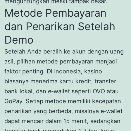
menguntungkan meski tampak besar.
Metode Pembayaran
dan Penarikan Setelah
Demo
Setelah Anda beralih ke akun dengan uang
asli, pilihan metode pembayaran menjadi
faktor penting. Di Indonesia, kasino
biasanya menerima kartu kredit, transfer
bank lokal, dan e‑wallet seperti OVO atau
GoPay. Setiap metode memiliki kecepatan
penarikan yang berbeda, misalnya e‑wallet
dapat mencair dalam 15 menit, sedangkan
transfer bank memerlukan 1‑3 hari kerja.