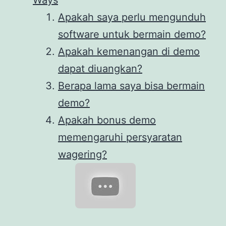
Apakah saya perlu mengunduh
software untuk bermain demo?
Apakah kemenangan di demo
dapat diuangkan?
Berapa lama saya bisa bermain
demo?
Apakah bonus demo
memengaruhi persyaratan
wagering?