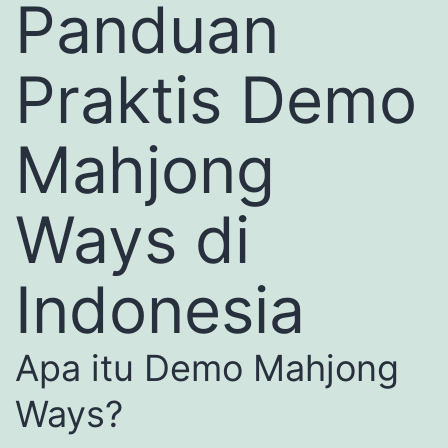
Panduan
Praktis Demo
Mahjong
Ways di
Indonesia
Apa itu Demo Mahjong
Ways?