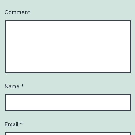
Comment
Name
*
Email
*