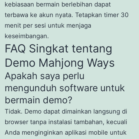
kebiasaan bermain berlebihan dapat
terbawa ke akun nyata. Tetapkan timer 30
menit per sesi untuk menjaga
keseimbangan.
FAQ Singkat tentang
Demo Mahjong Ways
Apakah saya perlu
mengunduh software untuk
bermain demo?
Tidak. Demo dapat dimainkan langsung di
browser tanpa instalasi tambahan, kecuali
Anda menginginkan aplikasi mobile untuk