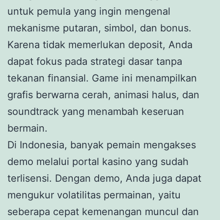
untuk pemula yang ingin mengenal
mekanisme putaran, simbol, dan bonus.
Karena tidak memerlukan deposit, Anda
dapat fokus pada strategi dasar tanpa
tekanan finansial. Game ini menampilkan
grafis berwarna cerah, animasi halus, dan
soundtrack yang menambah keseruan
bermain.
Di Indonesia, banyak pemain mengakses
demo melalui portal kasino yang sudah
terlisensi. Dengan demo, Anda juga dapat
mengukur volatilitas permainan, yaitu
seberapa cepat kemenangan muncul dan