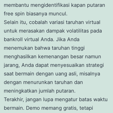
membantu mengidentifikasi kapan putaran
free spin biasanya muncul.
Selain itu, cobalah variasi taruhan virtual
untuk merasakan dampak volatilitas pada
bankroll virtual Anda. Jika Anda
menemukan bahwa taruhan tinggi
menghasilkan kemenangan besar namun
jarang, Anda dapat menyesuaikan strategi
saat bermain dengan uang asli, misalnya
dengan menurunkan taruhan dan
meningkatkan jumlah putaran.
Terakhir, jangan lupa mengatur batas waktu
bermain. Demo memang gratis, tetapi