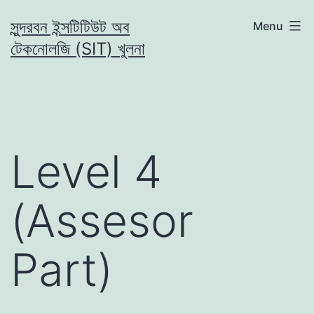
Skip
সুন্দরবন ইন্সটিটিউট অব
Menu
to
টেকনোলজি (SIT) খুলনা
content
Level 4
(Assesor
Part)