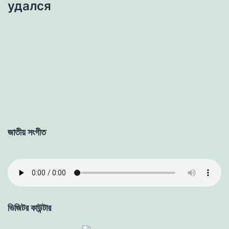
удался
জাতীয় সংগীত
ভিজিটর কাউন্টার