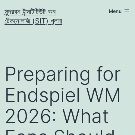
Skip
সুন্দরবন ইন্সটিটিউট অব
Menu
to
টেকনোলজি (SIT) খুলনা
content
Preparing for
Endspiel WM
2026: What