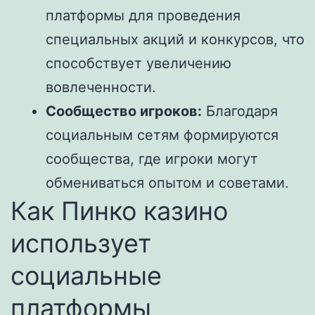
платформы для проведения
специальных акций и конкурсов, что
способствует увеличению
вовлеченности.
Сообщество игроков:
Благодаря
социальным сетям формируются
сообщества, где игроки могут
обмениваться опытом и советами.
Как Пинко казино
использует
социальные
платформы