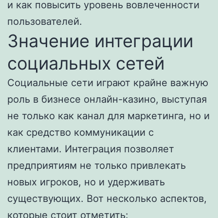
и как повысить уровень вовлеченности
пользователей.
Значение интеграции
социальных сетей
Социальные сети играют крайне важную
роль в бизнесе онлайн-казино, выступая
не только как канал для маркетинга, но и
как средство коммуникации с
клиентами. Интеграция позволяет
предприятиям не только привлекать
новых игроков, но и удерживать
существующих. Вот несколько аспектов,
которые стоит отметить: