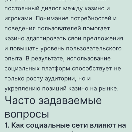
постоянный диалог между казино и
игроками. Понимание потребностей и
поведения пользователей помогает
казино адаптировать свои предложения
и повышать уровень пользовательского
опыта. В результате, использование
социальных платформ способствует не
только росту аудитории, но и
укреплению позиций казино на рынке.
Часто задаваемые
вопросы
1. Как социальные сети влияют на