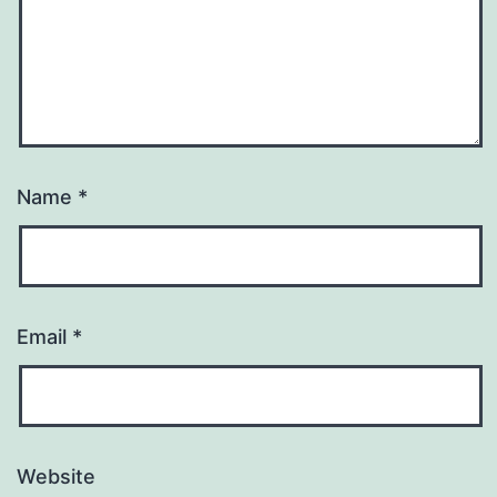
Name
*
Email
*
Website