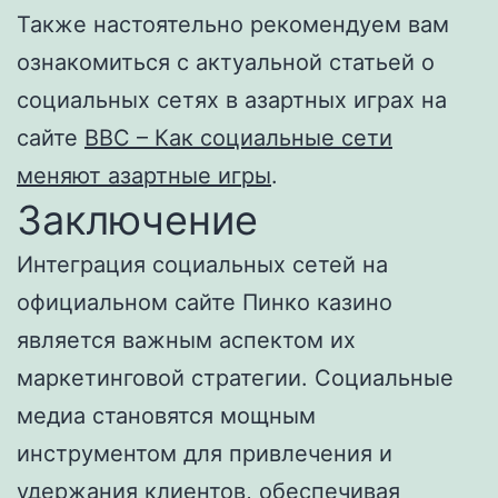
Также настоятельно рекомендуем вам
ознакомиться с актуальной статьей о
социальных сетях в азартных играх на
сайте
BBC – Как социальные сети
меняют азартные игры
.
Заключение
Интеграция социальных сетей на
официальном сайте Пинко казино
является важным аспектом их
маркетинговой стратегии. Социальные
медиа становятся мощным
инструментом для привлечения и
удержания клиентов, обеспечивая