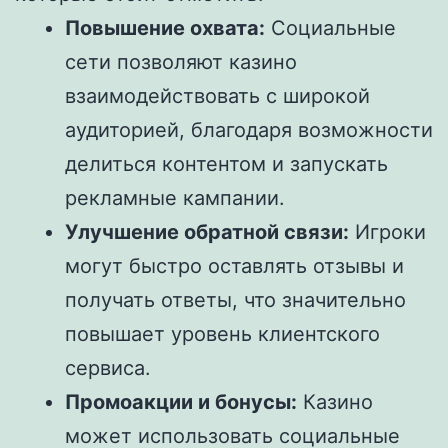
Повышение охвата:
Социальные
сети позволяют казино
взаимодействовать с широкой
аудиторией, благодаря возможности
делиться контентом и запускать
рекламные кампании.
Улучшение обратной связи:
Игроки
могут быстро оставлять отзывы и
получать ответы, что значительно
повышает уровень клиентского
сервиса.
Промоакции и бонусы:
Казино
может использовать социальные