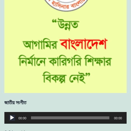
জাতীয় সংগীত
Audio
00:00
00:00
Player