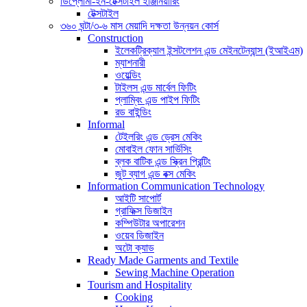
ডিপ্লোমা-ইন-টেক্সটাইল ইঞ্জিনিয়ারিং
টেক্সটাইল
৩৬০ ঘন্টা/৩-৬ মাস মেয়াদি দক্ষতা উন্নয়ন কোর্স
Construction
ইলেকট্রিক্যাল ইন্সটলেশন এন্ড মেইনটেন্যান্স (ইআইএম)
ম্যাশনারী
ওয়েল্ডিং
টাইলস এন্ড মার্বেল ফিটিং
প্লাম্বিং এন্ড পাইপ ফিটিং
রড বাইন্ডিং
Informal
টেইলরিং এন্ড ড্রেস মেকিং
মোবাইল ফোন সার্ভিসিং
ব্লক বাটিক এন্ড স্ক্রিন প্রিন্টিং
জুট ব্যাগ এন্ড বক্স মেকিং
Information Communication Technology
আইটি সাপোর্ট
গ্রাফিক্স ডিজাইন
কম্পিউটার অপারেশন
ওয়েব ডিজাইন
অটো ক্যাড
Ready Made Garments and Textile
Sewing Machine Operation
Tourism and Hospitality
Cooking