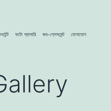
নটেন্ট
ফটো গ্যালারি
জব-প্লেসমেন্ট
যোগাযোগ
allery