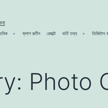
লনা
েমিক
ক্লাশ রুটিন
রেজাল্ট
ভর্তি তথ্য
ডিজিটাল ক
Open
Open
menu
menu
ry:
Photo G