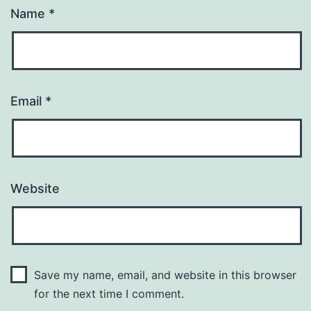
Name
*
Email
*
Website
Save my name, email, and website in this browser
for the next time I comment.