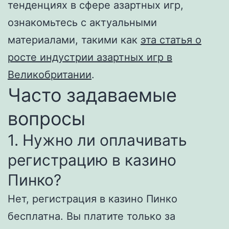
тенденциях в сфере азартных игр,
ознакомьтесь с актуальными
материалами, такими как
эта статья о
росте индустрии азартных игр в
Великобритании
.
Часто задаваемые
вопросы
1. Нужно ли оплачивать
регистрацию в казино
Пинко?
Нет, регистрация в казино Пинко
бесплатна. Вы платите только за