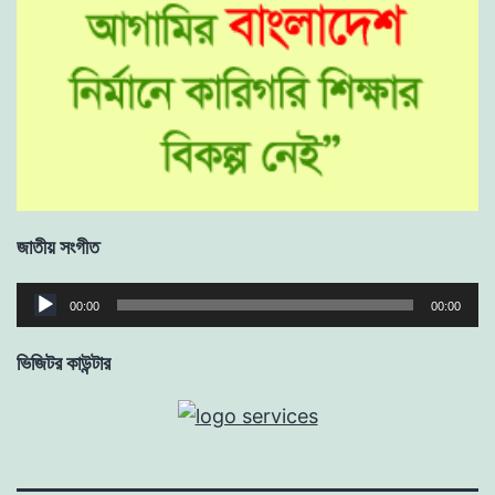
জাতীয় সংগীত
Audio
00:00
00:00
Player
ভিজিটর কাউন্টার