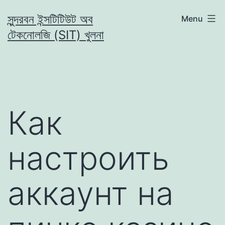
Skip
সুন্দরবন ইন্সটিটিউট অব
Menu
to
টেকনোলজি (SIT) খুলনা
content
Как
настроить
аккаунт на