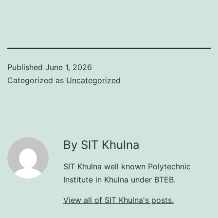
Published
June 1, 2026
Categorized as
Uncategorized
By SIT Khulna
SIT Khulna well known Polytechnic
Institute in Khulna under BTEB.
View all of SIT Khulna's posts.