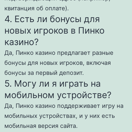
квитанция об оплате).
4. Есть ли бонусы для
новых игроков в Пинко
казино?
Да, Пинко казино предлагает разные
бонусы для новых игроков, включая
бонусы за первый депозит.
5. Могу ли я играть на
мобильном устройстве?
Да, Пинко казино поддерживает игру на
мобильных устройствах, и у них есть
мобильная версия сайта.