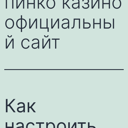
пинко казино
официальны
й сайт
Как
настроить