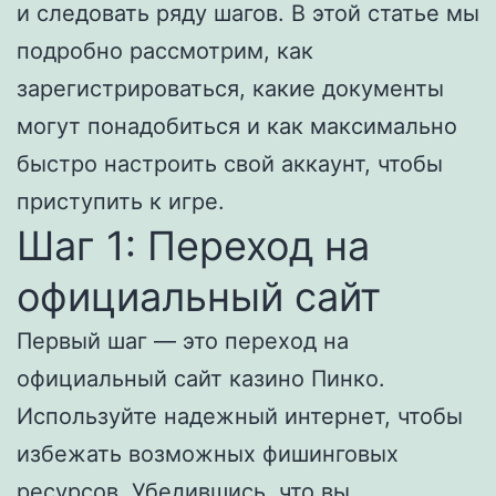
и следовать ряду шагов. В этой статье мы
подробно рассмотрим, как
зарегистрироваться, какие документы
могут понадобиться и как максимально
быстро настроить свой аккаунт, чтобы
приступить к игре.
Шаг 1: Переход на
официальный сайт
Первый шаг — это переход на
официальный сайт казино Пинко.
Используйте надежный интернет, чтобы
избежать возможных фишинговых
ресурсов. Убедившись, что вы