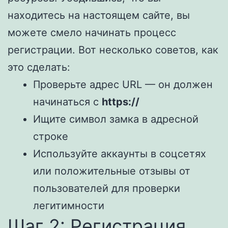
находитесь на настоящем сайте, вы
можете смело начинать процесс
регистрации. Вот несколько советов, как
это сделать:
Проверьте адрес URL — он должен
начинаться с
https://
Ищите символ замка в адресной
строке
Используйте аккаунты в соцсетях
или положительные отзывы от
пользователей для проверки
легитимности
Шаг 2: Регистрация