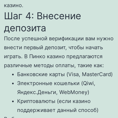
казино.
Шаг 4: Внесение
депозита
После успешной верификации вам нужно
внести первый депозит, чтобы начать
играть. В Пинко казино предлагаются
различные методы оплаты, такие как:
Банковские карты (Visa, MasterCard)
Электронные кошельки (Qiwi,
Яндекс.Деньги, WebMoney)
Криптовалюты (если казино
поддерживает данный способ)