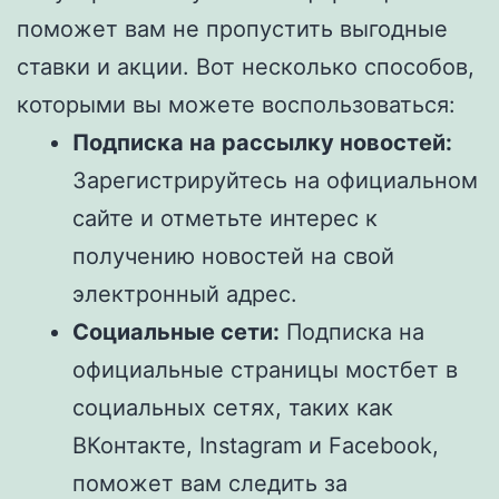
поможет вам не пропустить выгодные
ставки и акции. Вот несколько способов,
которыми вы можете воспользоваться:
Подписка на рассылку новостей:
Зарегистрируйтесь на официальном
сайте и отметьте интерес к
получению новостей на свой
электронный адрес.
Социальные сети:
Подписка на
официальные страницы мостбет в
социальных сетях, таких как
ВКонтакте, Instagram и Facebook,
поможет вам следить за