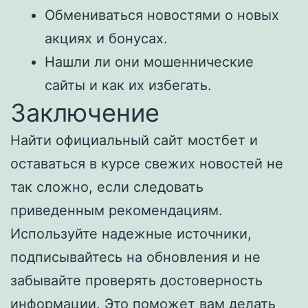
Обмениваться новостями о новых
акциях и бонусах.
Нашли ли они мошеннические
сайты и как их избегать.
Заключение
Найти официальный сайт мостбет и
оставаться в курсе свежих новостей не
так сложно, если следовать
приведенным рекомендациям.
Используйте надежные источники,
подписывайтесь на обновления и не
забывайте проверять достоверность
информации. Это поможет вам делать