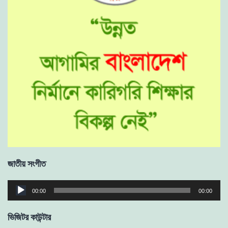
জাতীয় সংগীত
Audio
00:00
00:00
Player
ভিজিটর কাউন্টার