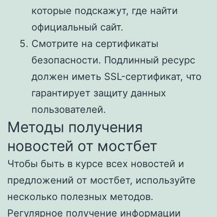
которые подскажут, где найти
официальный сайт.
Смотрите на сертификаты
безопасности. Подлинный ресурс
должен иметь SSL-сертификат, что
гарантирует защиту данных
пользователей.
Методы получения
новостей от мостбет
Чтобы быть в курсе всех новостей и
предложений от мостбет, используйте
несколько полезных методов.
Регулярное получение информации