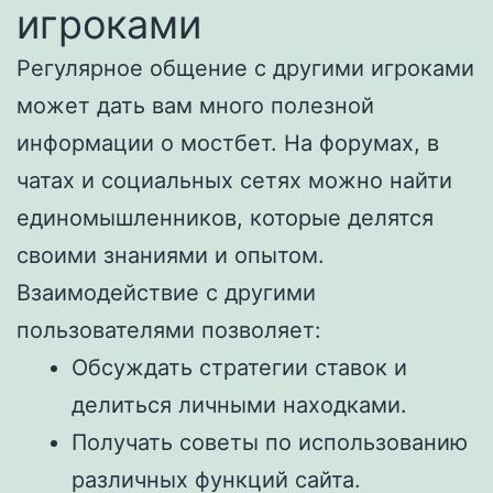
игроками
Регулярное общение с другими игроками
может дать вам много полезной
информации о мостбет. На форумах, в
чатах и социальных сетях можно найти
единомышленников, которые делятся
своими знаниями и опытом.
Взаимодействие с другими
пользователями позволяет:
Обсуждать стратегии ставок и
делиться личными находками.
Получать советы по использованию
различных функций сайта.