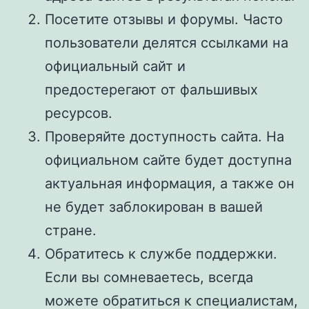
Посетите отзывы и форумы. Часто
пользователи делятся ссылками на
официальный сайт и
предостерегают от фальшивых
ресурсов.
Проверяйте доступность сайта. На
официальном сайте будет доступна
актуальная информация, а также он
не будет заблокирован в вашей
стране.
Обратитесь к службе поддержки.
Если вы сомневаетесь, всегда
можете обратиться к специалистам,