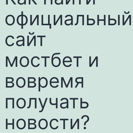
официальный
сайт
мостбет и
вовремя
получать
новости?