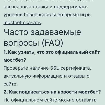
осознанные ставки и поддерживать
уровень безопасности во время игры
mostbet скачать
.
Часто задаваемые
вопросы (FAQ)
1. Как узнать, что это официальный сайт
мостбет?
Проверьте наличие SSL-сертификата,
актуальную информацию и отзывы о
сайте.
2. Как подписаться на новости мостбет?
На официальном сайте можно оставить