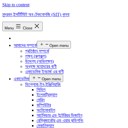
Skip to content
সুন্দরবন ইন্সটিটিউট অব টেকনোলজি (SIT) খুলনা
Menu
Close
আমাদের সম্পর্কে
Open menu
প্রতিষ্ঠান সম্পর্কে
লক্ষ্য (রুপকল্প)
উদ্দেশ্য (অভিলক্ষ্য)
অধ্যক্ষ মহোদয়ের বাণী
একাডেমিক ইনচার্জ এর বাণী
একাডেমিক
Open menu
ডিপ্লোমা-ইন-ইঞ্জিনিয়ারিং
সিভিল
ইলেকট্রিক্যাল
মেরিন
কম্পিউটার
অটোমোবাইল
আর্টেকচার এন্ড ইন্টেরিয়র ডিজাইন
রেফ্রিজারেটর এন্ড এয়ার কন্ডিশনিং
মেকানিক্যাল