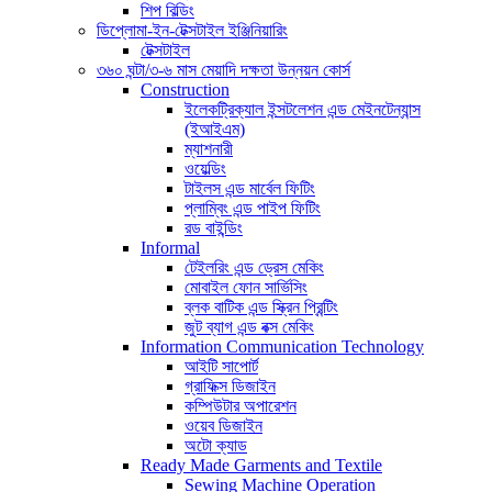
শিপ বিল্ডিং
ডিপ্লোমা-ইন-টেক্সটাইল ইঞ্জিনিয়ারিং
টেক্সটাইল
৩৬০ ঘন্টা/৩-৬ মাস মেয়াদি দক্ষতা উন্নয়ন কোর্স
Construction
ইলেকট্রিক্যাল ইন্সটলেশন এন্ড মেইনটেন্যান্স
(ইআইএম)
ম্যাশনারী
ওয়েল্ডিং
টাইলস এন্ড মার্বেল ফিটিং
প্লাম্বিং এন্ড পাইপ ফিটিং
রড বাইন্ডিং
Informal
টেইলরিং এন্ড ড্রেস মেকিং
মোবাইল ফোন সার্ভিসিং
ব্লক বাটিক এন্ড স্ক্রিন প্রিন্টিং
জুট ব্যাগ এন্ড বক্স মেকিং
Information Communication Technology
আইটি সাপোর্ট
গ্রাফিক্স ডিজাইন
কম্পিউটার অপারেশন
ওয়েব ডিজাইন
অটো ক্যাড
Ready Made Garments and Textile
Sewing Machine Operation