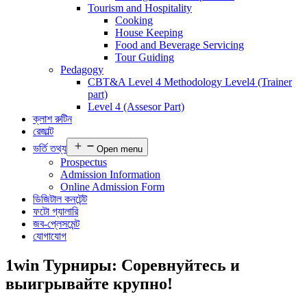
Tourism and Hospitality
Cooking
House Keeping
Food and Beverage Servicing
Tour Guiding
Pedagogy
CBT&A Level 4 Methodology Level4 (Trainer
part)
Level 4 (Assesor Part)
ক্লাশ রুটিন
রেজাল্ট
ভর্তি তথ্য
Open menu
Prospectus
Admission Information
Online Admission Form
ডিজিটাল কনটেন্ট
ফটো গ্যালারি
জব-প্লেসমেন্ট
যোগাযোগ
1win Турниры: Соревнуйтесь и
выигрывайте крупно!