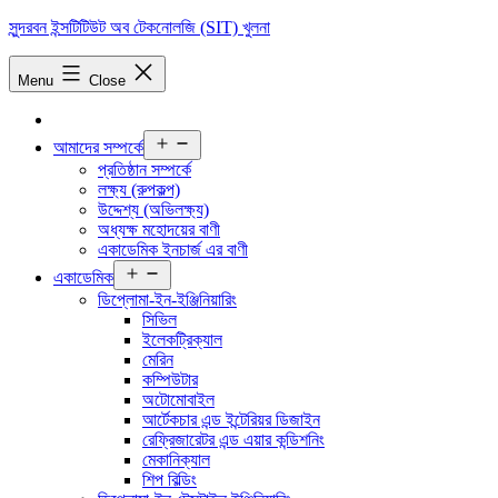
Skip
সুন্দরবন ইন্সটিটিউট অব টেকনোলজি (SIT) খুলনা
to
content
Menu
Close
Open
আমাদের সম্পর্কে
menu
প্রতিষ্ঠান সম্পর্কে
লক্ষ্য (রুপকল্প)
উদ্দেশ্য (অভিলক্ষ্য)
অধ্যক্ষ মহোদয়ের বাণী
একাডেমিক ইনচার্জ এর বাণী
Open
একাডেমিক
menu
ডিপ্লোমা-ইন-ইঞ্জিনিয়ারিং
সিভিল
ইলেকট্রিক্যাল
মেরিন
কম্পিউটার
অটোমোবাইল
আর্টেকচার এন্ড ইন্টেরিয়র ডিজাইন
রেফ্রিজারেটর এন্ড এয়ার কন্ডিশনিং
মেকানিক্যাল
শিপ বিল্ডিং