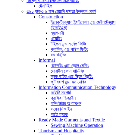
ডিপ্লোমা-ইন-টেক্সটাইল ইঞ্জিনিয়ারিং
টেক্সটাইল
৩৬০ ঘন্টা/৩-৬ মাস মেয়াদি দক্ষতা উন্নয়ন কোর্স
Construction
ইলেকট্রিক্যাল ইন্সটলেশন এন্ড মেইনটেন্যান্স
(ইআইএম)
ম্যাশনারী
ওয়েল্ডিং
টাইলস এন্ড মার্বেল ফিটিং
প্লাম্বিং এন্ড পাইপ ফিটিং
রড বাইন্ডিং
Informal
টেইলরিং এন্ড ড্রেস মেকিং
মোবাইল ফোন সার্ভিসিং
ব্লক বাটিক এন্ড স্ক্রিন প্রিন্টিং
জুট ব্যাগ এন্ড বক্স মেকিং
Information Communication Technology
আইটি সাপোর্ট
গ্রাফিক্স ডিজাইন
কম্পিউটার অপারেশন
ওয়েব ডিজাইন
অটো ক্যাড
Ready Made Garments and Textile
Sewing Machine Operation
Tourism and Hospitality