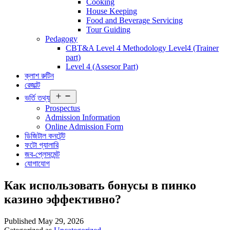
Cooking
House Keeping
Food and Beverage Servicing
Tour Guiding
Pedagogy
CBT&A Level 4 Methodology Level4 (Trainer
part)
Level 4 (Assesor Part)
ক্লাশ রুটিন
রেজাল্ট
Open
ভর্তি তথ্য
menu
Prospectus
Admission Information
Online Admission Form
ডিজিটাল কনটেন্ট
ফটো গ্যালারি
জব-প্লেসমেন্ট
যোগাযোগ
Как использовать бонусы в пинко
казино эффективно?
Published
May 29, 2026