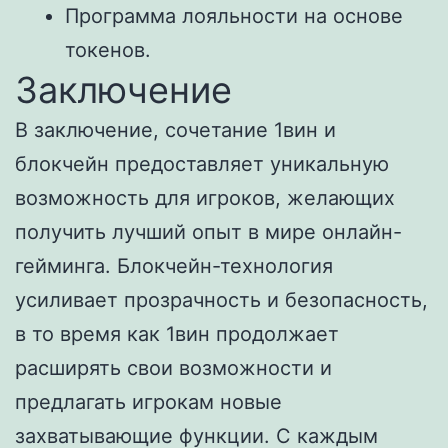
Программа лояльности на основе
токенов.
Заключение
В заключение, сочетание 1вин и
блокчейн предоставляет уникальную
возможность для игроков, желающих
получить лучший опыт в мире онлайн-
гейминга. Блокчейн-технология
усиливает прозрачность и безопасность,
в то время как 1вин продолжает
расширять свои возможности и
предлагать игрокам новые
захватывающие функции. С каждым