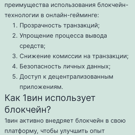
преимущества использования блокчейн-
технологии в онлайн-гейминге:
Прозрачность транзакций;
Упрощение процесса вывода
средств;
Снижение комиссии на транзакции;
Безопасность личных данных;
Доступ к децентрализованным
приложениям.
Как 1вин использует
блокчейн?
1вин активно внедряет блокчейн в свою
платформу, чтобы улучшить опыт