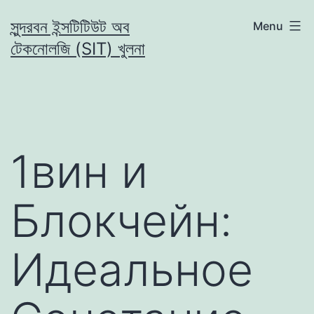
Skip
সুন্দরবন ইন্সটিটিউট অব
Menu
to
টেকনোলজি (SIT) খুলনা
content
1вин и
Блокчейн:
Идеальное