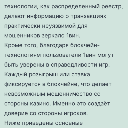
технологии, как распределенный реестр,
делают информацию о транзакциях
практически неуязвимой для
мошенников
зеркало 1вин
.
Кроме того, благодаря блокчейн-
технологиям пользователи 1вин могут
быть уверены в справедливости игр.
Каждый розыгрыш или ставка
фиксируется в блокчейне, что делает
невозможным мошенничество со
стороны казино. Именно это создаёт
доверие со стороны игроков.
Ниже приведены основные