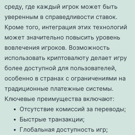
среду, где каждый игрок может быть
уверенным в справедливости ставок.
Кроме того, интеграция этих технологий
может значительно повысить уровень
вовлечения игроков. Возможность
использовать криптовалюту делает игру
более доступной для пользователей,
особенно в странах с ограничениями на
традиционные платежные системы.
Ключевые преимущества включают:
Отсутствие комиссий за переводы;
Быстрые транзакции;
Глобальная доступность игр;