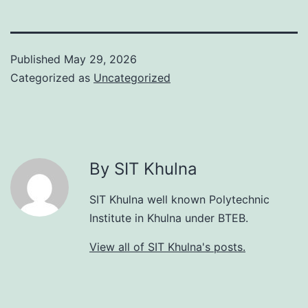
Published
May 29, 2026
Categorized as
Uncategorized
By SIT Khulna
SIT Khulna well known Polytechnic
Institute in Khulna under BTEB.
View all of SIT Khulna's posts.