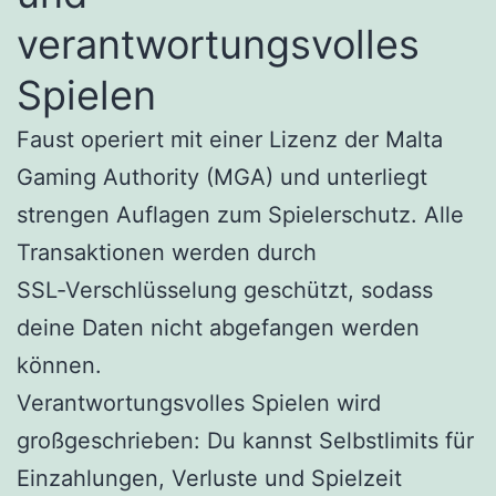
verantwortungsvolles
Spielen
Faust operiert mit einer Lizenz der Malta
Gaming Authority (MGA) und unterliegt
strengen Auflagen zum Spielerschutz. Alle
Transaktionen werden durch
SSL‑Verschlüsselung geschützt, sodass
deine Daten nicht abgefangen werden
können.
Verantwortungsvolles Spielen wird
großgeschrieben: Du kannst Selbstlimits für
Einzahlungen, Verluste und Spielzeit