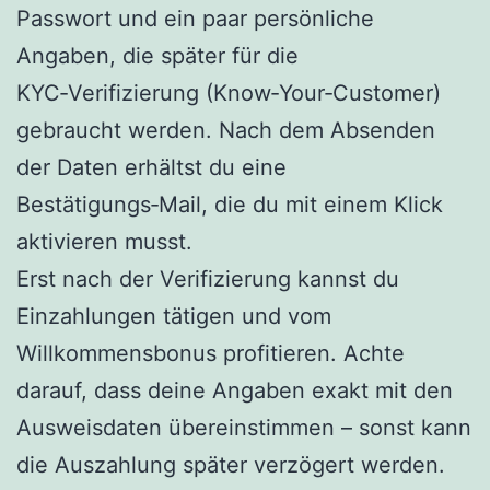
Passwort und ein paar persönliche
Angaben, die später für die
KYC‑Verifizierung (Know‑Your‑Customer)
gebraucht werden. Nach dem Absenden
der Daten erhältst du eine
Bestätigungs‑Mail, die du mit einem Klick
aktivieren musst.
Erst nach der Verifizierung kannst du
Einzahlungen tätigen und vom
Willkommensbonus profitieren. Achte
darauf, dass deine Angaben exakt mit den
Ausweisdaten übereinstimmen – sonst kann
die Auszahlung später verzögert werden.