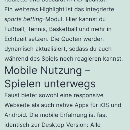
Ein weiteres Highlight ist das integrierte
sports betting
-Modul. Hier kannst du
Fußball, Tennis, Basketball und mehr in
Echtzeit setzen. Die Quoten werden
dynamisch aktualisiert, sodass du auch
während des Spiels noch reagieren kannst.
Mobile Nutzung –
Spielen unterwegs
Faust bietet sowohl eine responsive
Webseite als auch native Apps für iOS und
Android. Die mobile Erfahrung ist fast
identisch zur Desktop‑Version: Alle