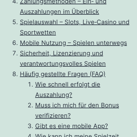
Zahlungsmethoden – Ein‑ und
Auszahlungen im Überblick
Spielauswahl – Slots, Live‑Casino und
Sportwetten
Mobile Nutzung – Spielen unterwegs
Sicherheit, Lizenzierung und
verantwortungsvolles Spielen
Häufig gestellte Fragen (FAQ)
Wie schnell erfolgt die
Auszahlung?
Muss ich mich für den Bonus
verifizieren?
Gibt es eine mobile App?
Wie kann ich meine Spielzeit