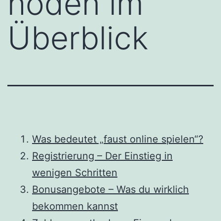
hoden im
Überblick
Was bedeutet „faust online spielen“?
Registrierung – Der Einstieg in
wenigen Schritten
Bonusangebote – Was du wirklich
bekommen kannst