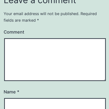
Your email address will not be published.
Required
fields are marked
*
Comment
Name
*