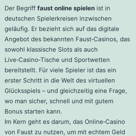
Der Begriff
faust online spielen
ist in
deutschen Spielerkreisen inzwischen
geläufig. Er bezieht sich auf das digitale
Angebot des bekannten Faust‑Casinos, das
sowohl klassische Slots als auch
Live‑Casino‑Tische und Sportwetten
bereitstellt. Für viele Spieler ist das ein
erster Schritt in die Welt des virtuellen
Glücksspiels – und gleichzeitig eine Frage,
wo man sicher, schnell und mit gutem
Bonus starten kann.
Im Kern geht es darum, das Online‑Casino
von Faust zu nutzen, um mit echtem Geld