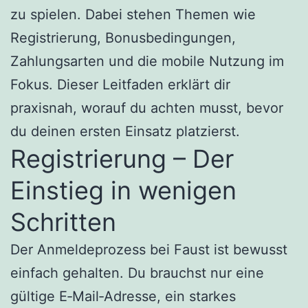
zu spielen. Dabei stehen Themen wie
Registrierung, Bonusbedingungen,
Zahlungsarten und die mobile Nutzung im
Fokus. Dieser Leitfaden erklärt dir
praxisnah, worauf du achten musst, bevor
du deinen ersten Einsatz platzierst.
Registrierung – Der
Einstieg in wenigen
Schritten
Der Anmeldeprozess bei Faust ist bewusst
einfach gehalten. Du brauchst nur eine
gültige E‑Mail‑Adresse, ein starkes