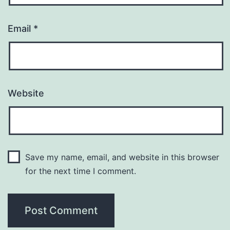
Email
*
Website
Save my name, email, and website in this browser
for the next time I comment.