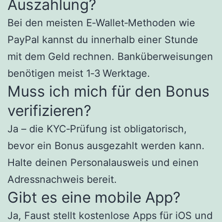
Auszahlung?
Bei den meisten E‑Wallet‑Methoden wie
PayPal kannst du innerhalb einer Stunde
mit dem Geld rechnen. Banküberweisungen
benötigen meist 1‑3 Werktage.
Muss ich mich für den Bonus
verifizieren?
Ja – die KYC‑Prüfung ist obligatorisch,
bevor ein Bonus ausgezahlt werden kann.
Halte deinen Personalausweis und einen
Adressnachweis bereit.
Gibt es eine mobile App?
Ja, Faust stellt kostenlose Apps für iOS und