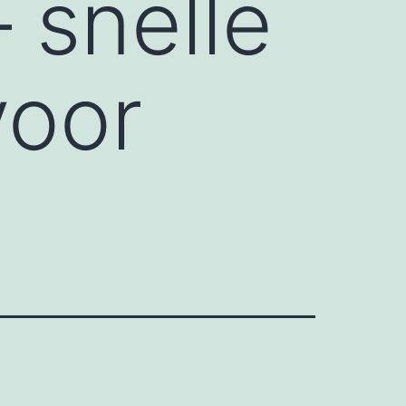
 snelle
voor