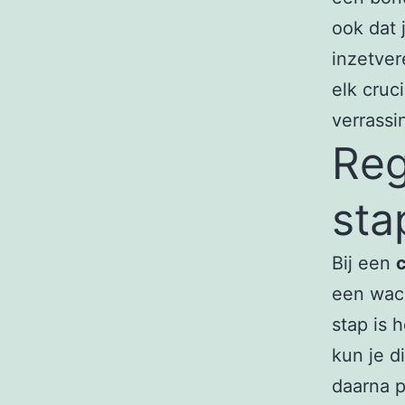
ook dat 
inzetver
elk cruc
verrassi
Reg
sta
Bij een
c
een wach
stap is 
kun je d
daarna p