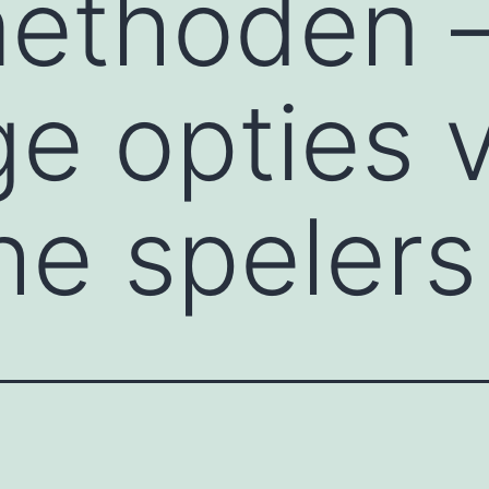
ethoden –
ge opties 
he spelers