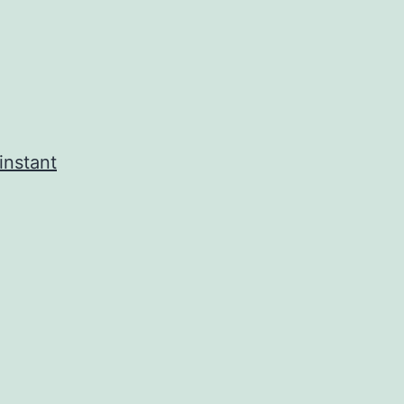
instant