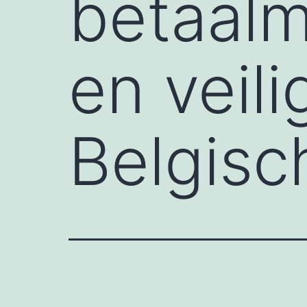
betaalm
en veili
Belgisc