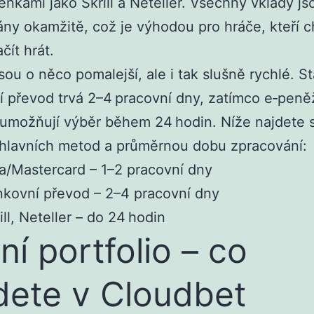
nkami jako Skrill a Neteller. Všechny vklady js
ny okamžitě, což je výhodou pro hráče, kteří ch
čít hrát.
sou o něco pomalejší, ale i tak slušně rychlé. S
 převod trvá 2–4 pracovní dny, zatímco e‑pen
umožňují výběr během 24 hodin. Níže najdete 
hlavních metod a průměrnou dobu zpracování:
a/Mastercard – 1–2 pracovní dny
kovní převod – 2–4 pracovní dny
ill, Neteller – do 24 hodin
ní portfolio – co
dete v Cloudbet