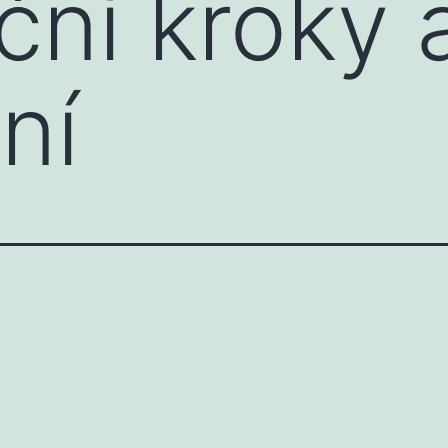
ční kroky 
ní