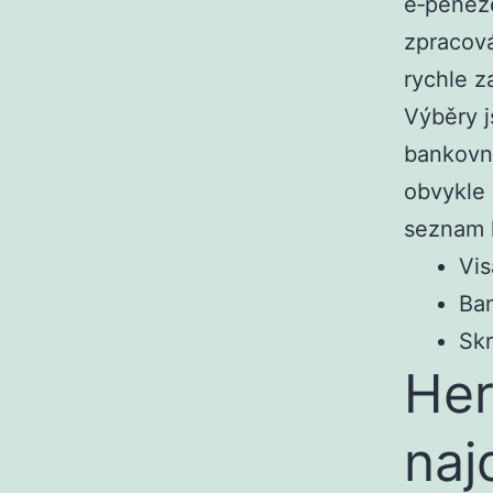
e‑peněže
zpracová
rychle za
Výběry j
bankovní
obvykle 
seznam 
Vis
Ban
Skr
Her
naj