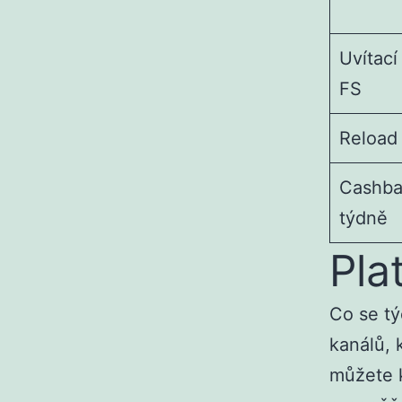
Uvítací
FS
Reload
Cashba
týdně
Pla
Co se tý
kanálů, 
můžete 