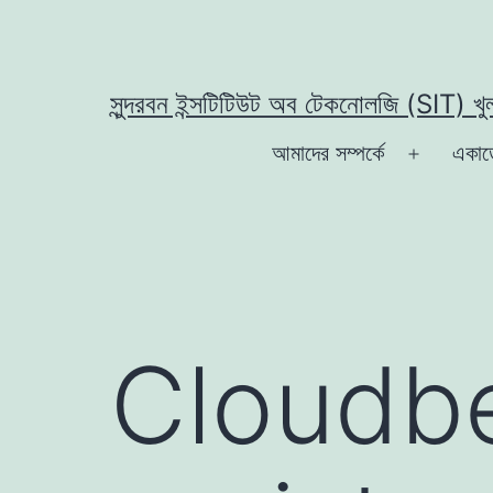
Skip
to
content
সুন্দরবন ইন্সটিটিউট অব টেকনোলজি (SIT) খু
আমাদের সম্পর্কে
একাড
Open
menu
Cloudbe