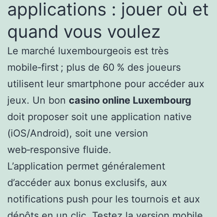
applications : jouer où et
quand vous voulez
Le marché luxembourgeois est très
mobile‑first ; plus de 60 % des joueurs
utilisent leur smartphone pour accéder aux
jeux. Un bon
casino online Luxembourg
doit proposer soit une application native
(iOS/Android), soit une version
web‑responsive fluide.
L’application permet généralement
d’accéder aux bonus exclusifs, aux
notifications push pour les tournois et aux
dépôts en un clic. Testez la version mobile