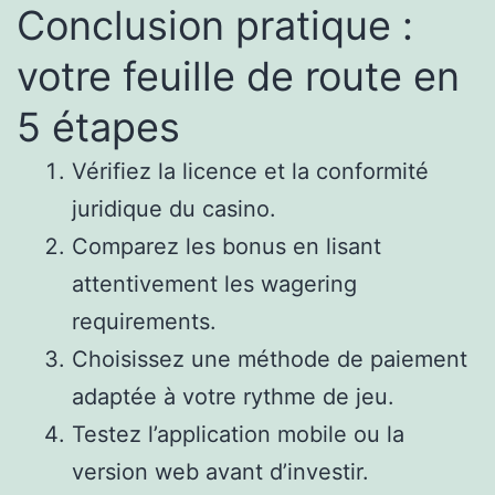
Conclusion pratique :
votre feuille de route en
5 étapes
Vérifiez la licence et la conformité
juridique du casino.
Comparez les bonus en lisant
attentivement les wagering
requirements.
Choisissez une méthode de paiement
adaptée à votre rythme de jeu.
Testez l’application mobile ou la
version web avant d’investir.