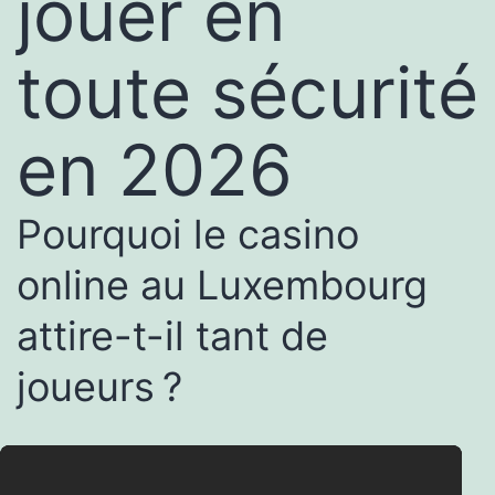
jouer en
toute sécurité
en 2026
Pourquoi le casino
online au Luxembourg
attire-t-il tant de
joueurs ?