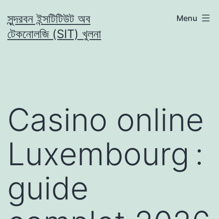
Skip
সুন্দরবন ইন্সটিটিউট অব
Menu
to
টেকনোলজি (SIT) খুলনা
content
Casino online
Luxembourg :
guide