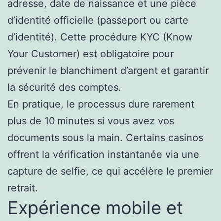
adresse, date de naissance et une pièce
d’identité officielle (passeport ou carte
d’identité). Cette procédure KYC (Know
Your Customer) est obligatoire pour
prévenir le blanchiment d’argent et garantir
la sécurité des comptes.
En pratique, le processus dure rarement
plus de 10 minutes si vous avez vos
documents sous la main. Certains casinos
offrent la vérification instantanée via une
capture de selfie, ce qui accélère le premier
retrait.
Expérience mobile et