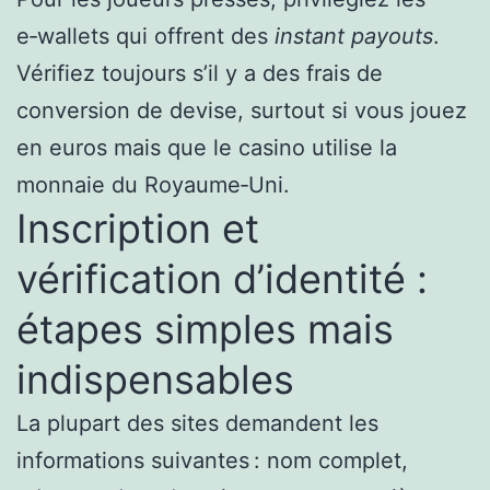
e‑wallets qui offrent des
instant payouts
.
Vérifiez toujours s’il y a des frais de
conversion de devise, surtout si vous jouez
en euros mais que le casino utilise la
monnaie du Royaume‑Uni.
Inscription et
vérification d’identité :
étapes simples mais
indispensables
La plupart des sites demandent les
informations suivantes : nom complet,