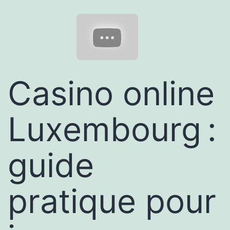
Casino online
Luxembourg :
guide
pratique pour