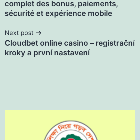
complet des bonus, paiements,
sécurité et expérience mobile
Next post
Cloudbet online casino – registrační
kroky a první nastavení