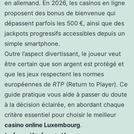
en allemand. En 2026, les casinos en ligne
proposent des bonus de bienvenue qui
dépassent parfois les 500 €, ainsi que des
jackpots progressifs accessibles depuis un
simple smartphone.
Outre l’aspect divertissant, le joueur veut
être certain que son argent est protégé et
que les jeux respectent les normes
européennes de
RTP
(Return to Player). Ce
guide pratique vous aide à passer du doute
à la décision éclairée, en abordant chaque
critère essentiel pour choisir le meilleur
casino online Luxembourg
.