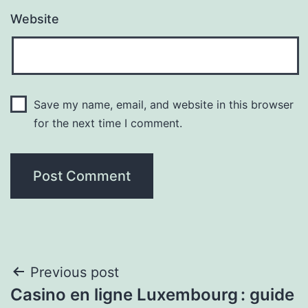
Website
Save my name, email, and website in this browser
for the next time I comment.
Post
Previous post
Casino en ligne Luxembourg : guide
navigation