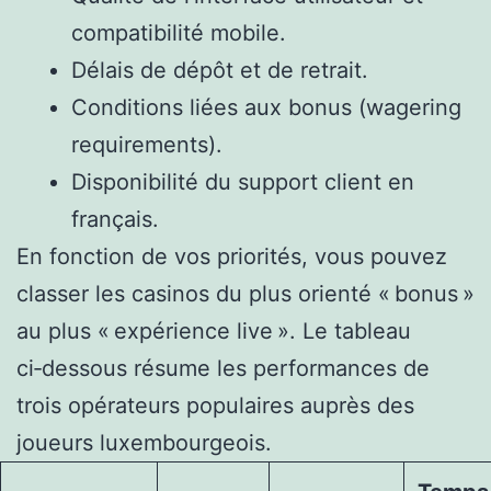
compatibilité mobile.
Délais de dépôt et de retrait.
Conditions liées aux bonus (wagering
requirements).
Disponibilité du support client en
français.
En fonction de vos priorités, vous pouvez
classer les casinos du plus orienté « bonus »
au plus « expérience live ». Le tableau
ci‑dessous résume les performances de
trois opérateurs populaires auprès des
joueurs luxembourgeois.