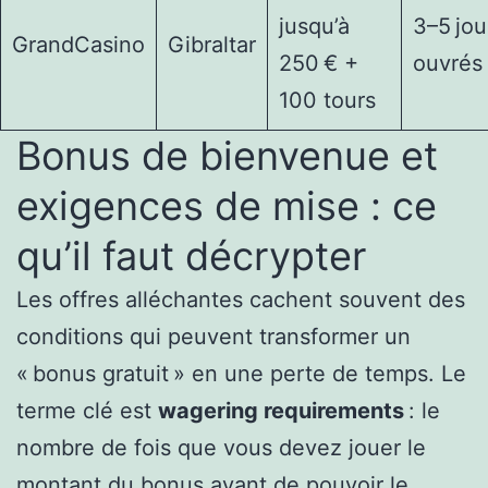
jusqu’à
3–5 jou
GrandCasino
Gibraltar
250 € +
ouvrés
100 tours
Bonus de bienvenue et
exigences de mise : ce
qu’il faut décrypter
Les offres alléchantes cachent souvent des
conditions qui peuvent transformer un
« bonus gratuit » en une perte de temps. Le
terme clé est
wagering requirements
: le
nombre de fois que vous devez jouer le
montant du bonus avant de pouvoir le