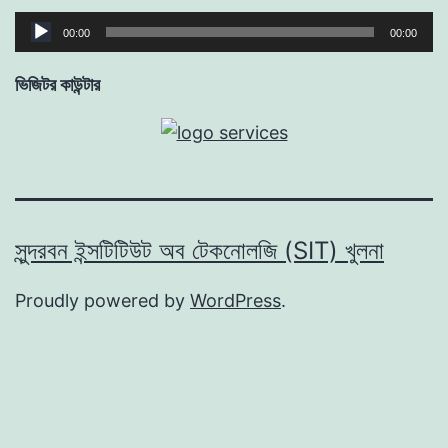
Audio
00:00
00:00
Player
ভিজিটর কাউন্টার
সুন্দরবন ইন্সটিটিউট অব টেকনোলজি (SIT) খুলনা
Proudly powered by
WordPress
.
i School
casinos not on gamstop
uk casinos
non 