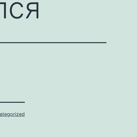
лся
ategorized