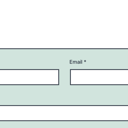
Email
*