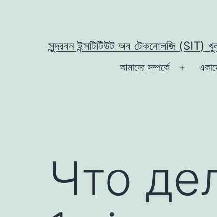
Skip
to
content
সুন্দরবন ইন্সটিটিউট অব টেকনোলজি (SIT) খু
আমাদের সম্পর্কে
একাড
Open
menu
Что де