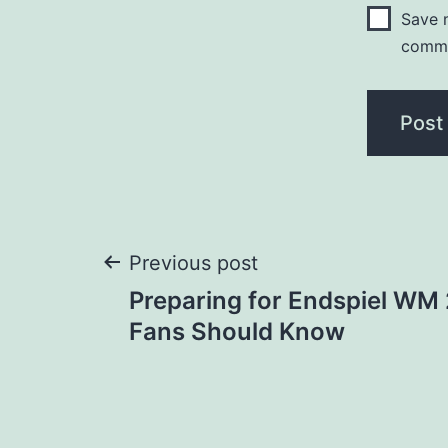
Save m
comm
Post
Previous post
Preparing for Endspiel WM
navigation
Fans Should Know