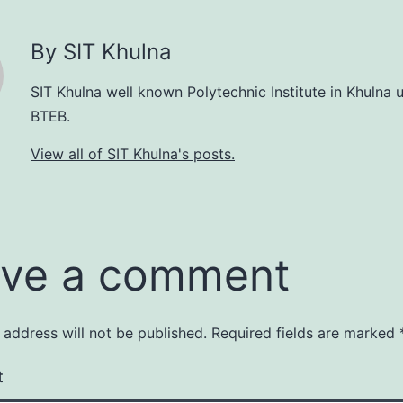
By SIT Khulna
SIT Khulna well known Polytechnic Institute in Khulna 
BTEB.
View all of SIT Khulna's posts.
ve a comment
 address will not be published.
Required fields are marked
t