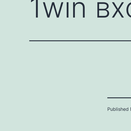
1win вх
Published