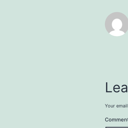
Lea
Your email
Commen