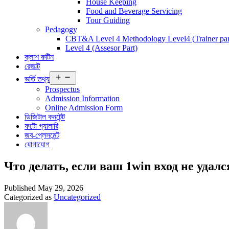
House Keeping
Food and Beverage Servicing
Tour Guiding
Pedagogy
CBT&A Level 4 Methodology Level4 (Trainer par
Level 4 (Assesor Part)
ক্লাশ রুটিন
রেজাল্ট
Open
ভর্তি তথ্য
menu
Prospectus
Admission Information
Online Admission Form
ডিজিটাল কনটেন্ট
ফটো গ্যালারি
জব-প্লেসমেন্ট
যোগাযোগ
Что делать, если ваш 1win вход не удалс
Published
May 29, 2026
Categorized as
Uncategorized