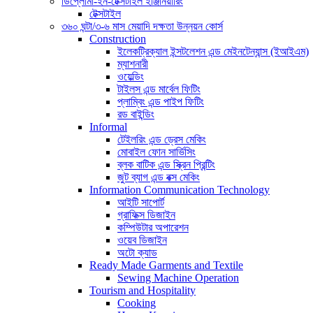
ডিপ্লোমা-ইন-টেক্সটাইল ইঞ্জিনিয়ারিং
টেক্সটাইল
৩৬০ ঘন্টা/৩-৬ মাস মেয়াদি দক্ষতা উন্নয়ন কোর্স
Construction
ইলেকট্রিক্যাল ইন্সটলেশন এন্ড মেইনটেন্যান্স (ইআইএম)
ম্যাশনারী
ওয়েল্ডিং
টাইলস এন্ড মার্বেল ফিটিং
প্লাম্বিং এন্ড পাইপ ফিটিং
রড বাইন্ডিং
Informal
টেইলরিং এন্ড ড্রেস মেকিং
মোবাইল ফোন সার্ভিসিং
ব্লক বাটিক এন্ড স্ক্রিন প্রিন্টিং
জুট ব্যাগ এন্ড বক্স মেকিং
Information Communication Technology
আইটি সাপোর্ট
গ্রাফিক্স ডিজাইন
কম্পিউটার অপারেশন
ওয়েব ডিজাইন
অটো ক্যাড
Ready Made Garments and Textile
Sewing Machine Operation
Tourism and Hospitality
Cooking