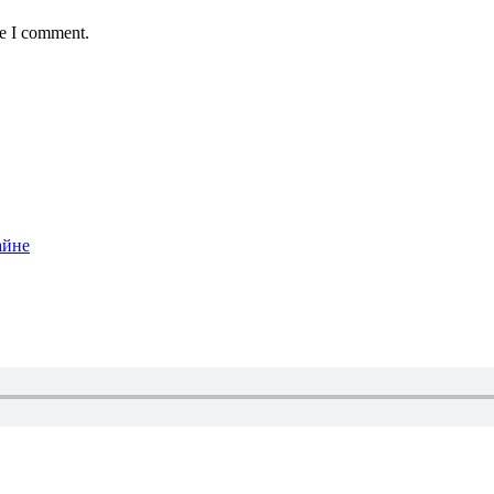
me I comment.
айне