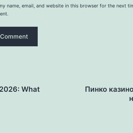
y name, email, and website in this browser for the next ti
ent.
 2026: What
Пинко казин