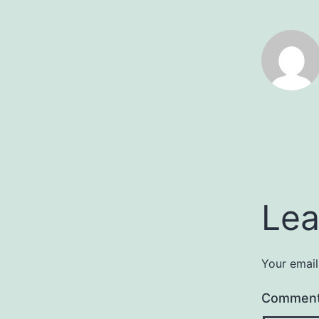
Lea
Your email
Commen