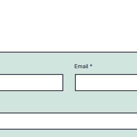
Email
*