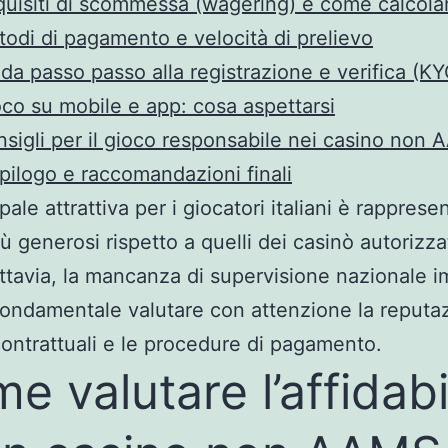
uisiti di scommessa (wagering) e come calcolar
odi di pagamento e velocità di prelievo
da passo passo alla registrazione e verifica (KY
co su mobile e app: cosa aspettarsi
sigli per il gioco responsabile nei casino non
pilogo e raccomandazioni finali
pale attrattiva per i giocatori italiani è rapprese
ù generosi rispetto a quelli dei casinò autorizzat
Tuttavia, la mancanza di supervisione nazionale i
fondamentale valutare con attenzione la reputaz
contrattuali e le procedure di pagamento.
e valutare l’affidabi