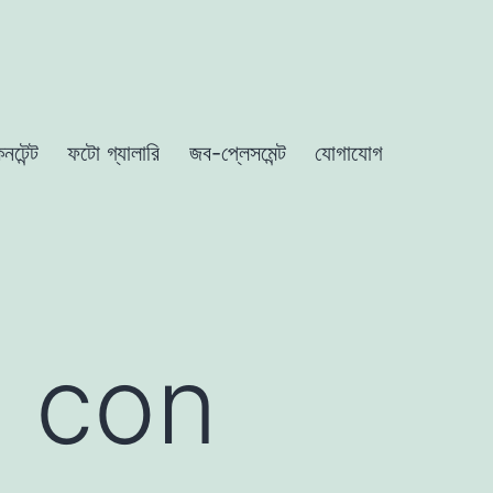
নটেন্ট
ফটো গ্যালারি
জব-প্লেসমেন্ট
যোগাযোগ
 con