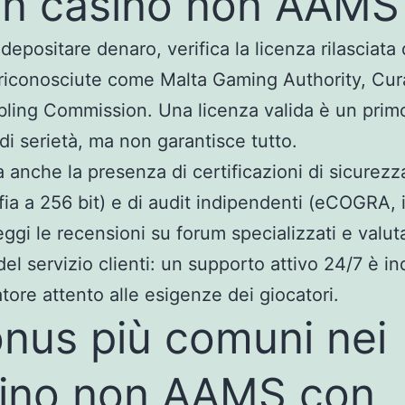
un casino non AAMS
depositare denaro, verifica la licenza rilasciata
 riconosciute come Malta Gaming Authority, Cu
ing Commission. Una licenza valida è un prim
di serietà, ma non garantisce tutto.
a anche la presenza di certificazioni di sicurezz
afia a 256 bit) e di audit indipendenti (eCOGRA,
eggi le recensioni su forum specializzati e valuta
del servizio clienti: un supporto attivo 24/7 è in
tore attento alle esigenze dei giocatori.
onus più comuni nei
ino non AAMS con