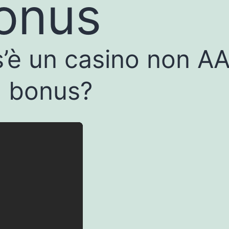
onus
’è un casino non 
 bonus?