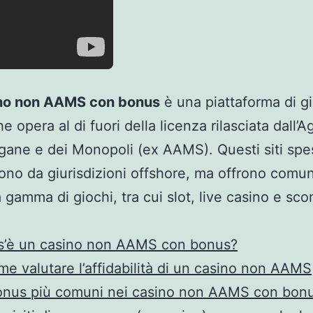
no non AAMS con bonus
è una piattaforma di g
e opera al di fuori della licenza rilasciata dall’
gane e dei Monopoli (ex AAMS). Questi siti spe
no da giurisdizioni offshore, ma offrono comu
 gamma di giochi, tra cui slot, live casino e s
.
s’è un casino non AAMS con bonus?
e valutare l’affidabilità di un casino non AAMS
onus più comuni nei casino non AAMS con bon