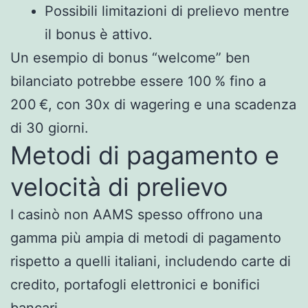
Possibili limitazioni di prelievo mentre
il bonus è attivo.
Un esempio di bonus “welcome” ben
bilanciato potrebbe essere 100 % fino a
200 €, con 30x di wagering e una scadenza
di 30 giorni.
Metodi di pagamento e
velocità di prelievo
I casinò non AAMS spesso offrono una
gamma più ampia di metodi di pagamento
rispetto a quelli italiani, includendo carte di
credito, portafogli elettronici e bonifici