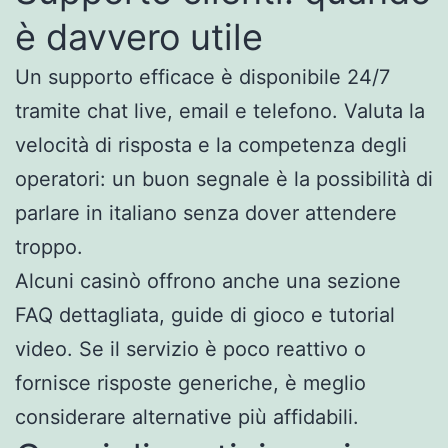
è davvero utile
Un supporto efficace è disponibile 24/7
tramite chat live, email e telefono. Valuta la
velocità di risposta e la competenza degli
operatori: un buon segnale è la possibilità di
parlare in italiano senza dover attendere
troppo.
Alcuni casinò offrono anche una sezione
FAQ dettagliata, guide di gioco e tutorial
video. Se il servizio è poco reattivo o
fornisce risposte generiche, è meglio
considerare alternative più affidabili.