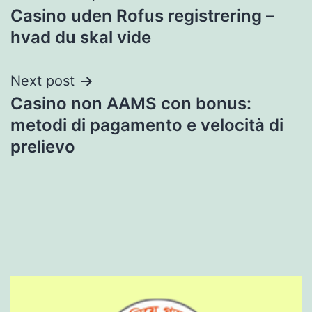
Casino uden Rofus registrering –
navigation
hvad du skal vide
Next post
Casino non AAMS con bonus:
metodi di pagamento e velocità di
prelievo