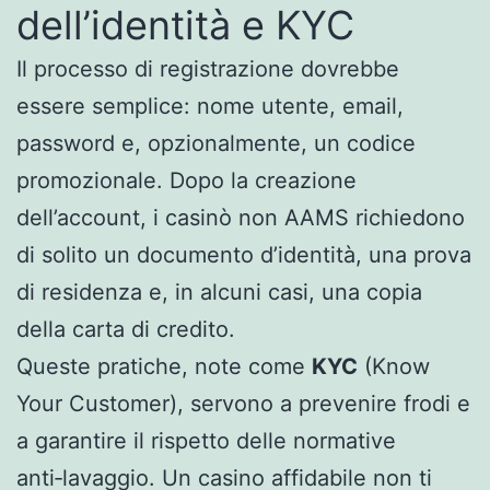
dell’identità e KYC
Il processo di registrazione dovrebbe
essere semplice: nome utente, email,
password e, opzionalmente, un codice
promozionale. Dopo la creazione
dell’account, i casinò non AAMS richiedono
di solito un documento d’identità, una prova
di residenza e, in alcuni casi, una copia
della carta di credito.
Queste pratiche, note come
KYC
(Know
Your Customer), servono a prevenire frodi e
a garantire il rispetto delle normative
anti‑lavaggio. Un casino affidabile non ti