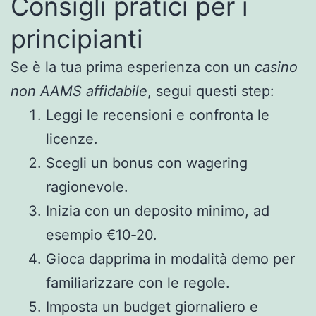
Consigli pratici per i
principianti
Se è la tua prima esperienza con un
casino
non AAMS affidabile
, segui questi step:
Leggi le recensioni e confronta le
licenze.
Scegli un bonus con wagering
ragionevole.
Inizia con un deposito minimo, ad
esempio €10‑20.
Gioca dapprima in modalità demo per
familiarizzare con le regole.
Imposta un budget giornaliero e