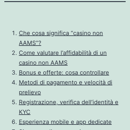
Che cosa significa “casino non
AAMS”?
Come valutare l’affidabilità di un
casino non AAMS
Bonus e offerte: cosa controllare
Metodi di pagamento e velocità di
prelievo
Registrazione, verifica dell’identità e
KYC
Esperienza mobile e app dedicate