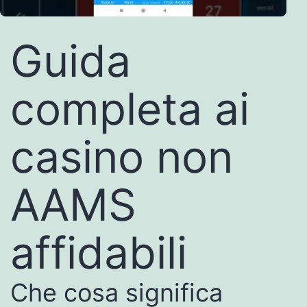
Guida
completa ai
casino non
AAMS
affidabili
Che cosa significa