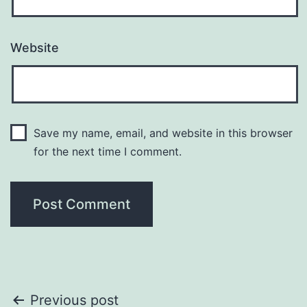
Website
Save my name, email, and website in this browser
for the next time I comment.
Post
Previous post