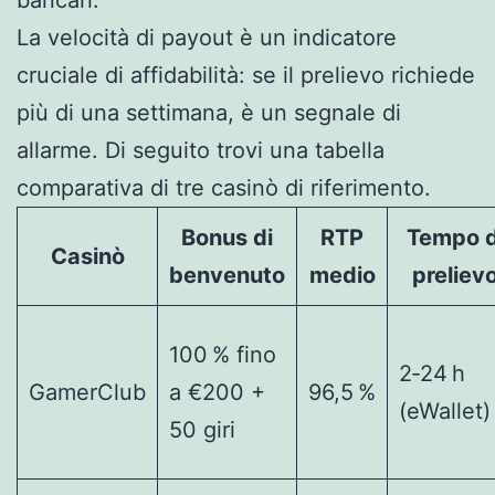
bancari.
La velocità di payout è un indicatore
cruciale di affidabilità: se il prelievo richiede
più di una settimana, è un segnale di
allarme. Di seguito trovi una tabella
comparativa di tre casinò di riferimento.
Bonus di
RTP
Tempo d
Casinò
benvenuto
medio
preliev
100 % fino
2‑24 h
GamerClub
a €200 +
96,5 %
(eWallet)
50 giri