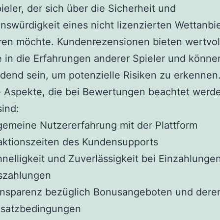
ieler, der sich über die Sicherheit und
nswürdigkeit eines nicht lizenzierten Wettanbi
ren möchte. Kundenrezensionen bieten wertvol
e in die Erfahrungen anderer Spieler und könne
dend sein, um potenzielle Risiken zu erkennen
e Aspekte, die bei Bewertungen beachtet werd
sind:
gemeine Nutzererfahrung mit der Plattform
aktionszeiten des Kundensupports
nelligkeit und Zuverlässigkeit bei Einzahlunge
szahlungen
ansparenz bezüglich Bonusangeboten und dere
satzbedingungen