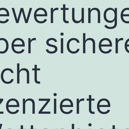
ewertung
ber sicher
icht
izenzierte