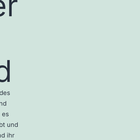
er
d
 des
und
 es
ibt und
d ihr