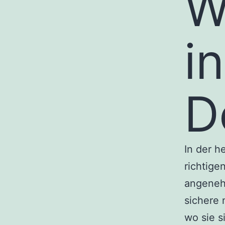
W
in
D
In der h
richtige
angenehm
sichere 
wo sie s