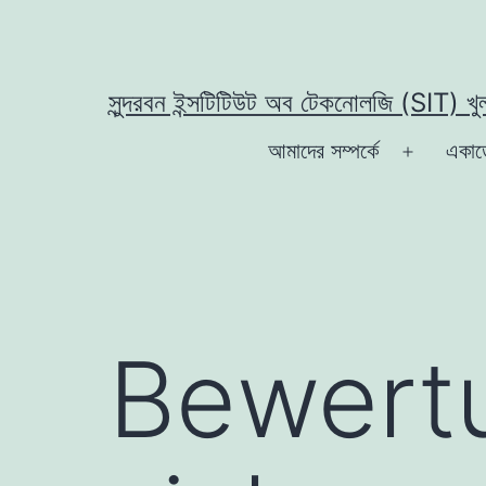
Skip
to
content
সুন্দরবন ইন্সটিটিউট অব টেকনোলজি (SIT) খু
আমাদের সম্পর্কে
একাড
Open
menu
Bewert