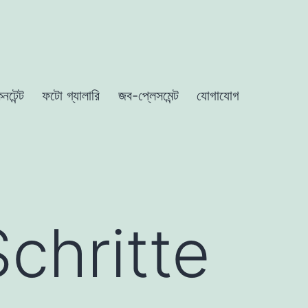
নটেন্ট
ফটো গ্যালারি
জব-প্লেসমেন্ট
যোগাযোগ
chritte