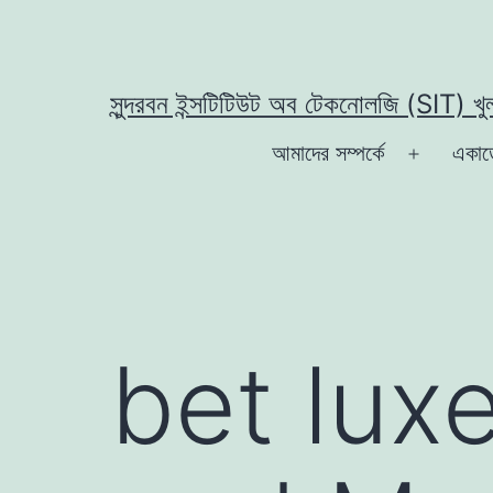
Skip
to
content
সুন্দরবন ইন্সটিটিউট অব টেকনোলজি (SIT) খু
আমাদের সম্পর্কে
একাড
Open
menu
bet lux