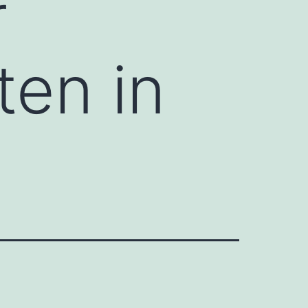
r
ten in