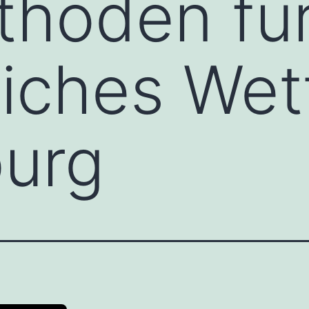
thoden fü
eiches Wet
urg