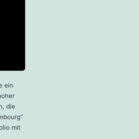
e ein
hoher
, die
embourg“
lio mit