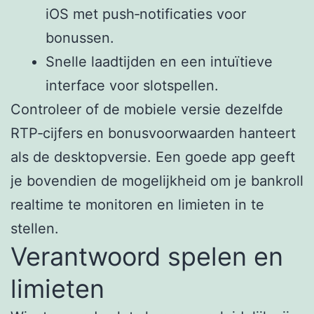
iOS met push‑notificaties voor
bonussen.
Snelle laadtijden en een intuïtieve
interface voor slotspellen.
Controleer of de mobiele versie dezelfde
RTP‑cijfers en bonusvoorwaarden hanteert
als de desktopversie. Een goede app geeft
je bovendien de mogelijkheid om je bankroll
realtime te monitoren en limieten in te
stellen.
Verantwoord spelen en
limieten