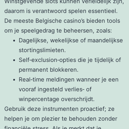
Winstgevende slots kunnen verleidelijk zijn,
daarom is verantwoord spelen essentieel.
De meeste Belgische casino’s bieden tools
om je speelgedrag te beheersen, zoals:
Dagelijkse, wekelijkse of maandelijkse
stortingslimieten.
Self‑exclusion‑opties die je tijdelijk of
permanent blokkeren.
Real‑time meldingen wanneer je een
vooraf ingesteld verlies‑ of
winpercentage overschrijdt.
Gebruik deze instrumenten proactief; ze
helpen je om plezier te behouden zonder
financiële stress. Als je merkt dat je