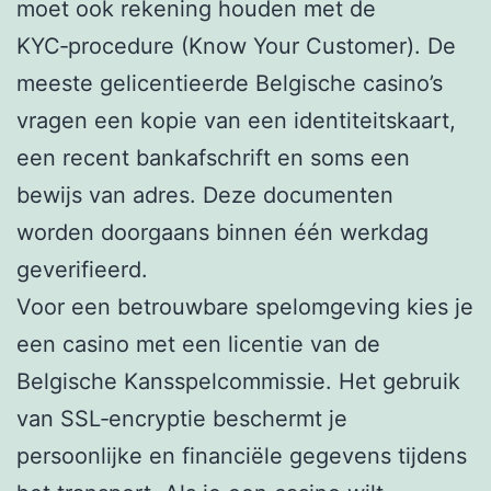
moet ook rekening houden met de
KYC‑procedure (Know Your Customer). De
meeste gelicentieerde Belgische casino’s
vragen een kopie van een identiteitskaart,
een recent bankafschrift en soms een
bewijs van adres. Deze documenten
worden doorgaans binnen één werkdag
geverifieerd.
Voor een betrouwbare spelomgeving kies je
een casino met een licentie van de
Belgische Kansspelcommissie. Het gebruik
van SSL‑encryptie beschermt je
persoonlijke en financiële gegevens tijdens