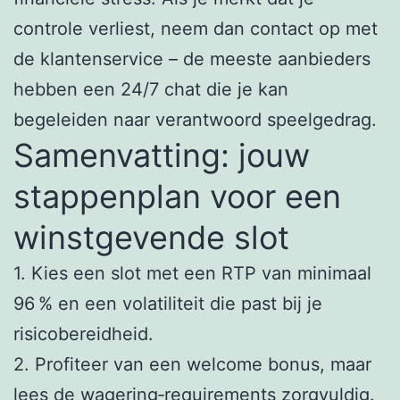
controle verliest, neem dan contact op met
de klantenservice – de meeste aanbieders
hebben een 24/7 chat die je kan
begeleiden naar verantwoord speelgedrag.
Samenvatting: jouw
stappenplan voor een
winstgevende slot
1. Kies een slot met een RTP van minimaal
96 % en een volatiliteit die past bij je
risicobereidheid.
2. Profiteer van een welcome bonus, maar
lees de wagering‑requirements zorgvuldig.