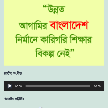
জাতীয় সংগীত
Audio
00:00
00:00
Player
ভিজিটর কাউন্টার