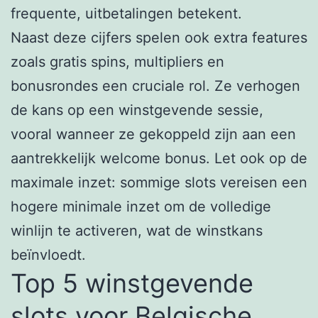
frequente, uitbetalingen betekent.
Naast deze cijfers spelen ook extra features
zoals gratis spins, multipliers en
bonusrondes een cruciale rol. Ze verhogen
de kans op een winstgevende sessie,
vooral wanneer ze gekoppeld zijn aan een
aantrekkelijk welcome bonus. Let ook op de
maximale inzet: sommige slots vereisen een
hogere minimale inzet om de volledige
winlijn te activeren, wat de winstkans
beïnvloedt.
Top 5 winstgevende
slots voor Belgische