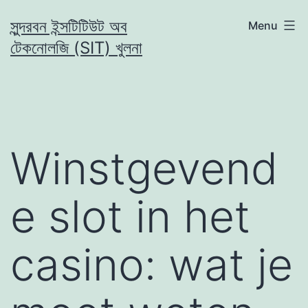
Skip
সুন্দরবন ইন্সটিটিউট অব
Menu
to
টেকনোলজি (SIT) খুলনা
content
Winstgevend
e slot in het
casino: wat je