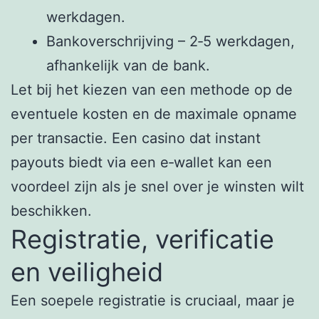
werkdagen.
Bankoverschrijving – 2‑5 werkdagen,
afhankelijk van de bank.
Let bij het kiezen van een methode op de
eventuele kosten en de maximale opname
per transactie. Een casino dat instant
payouts biedt via een e‑wallet kan een
voordeel zijn als je snel over je winsten wilt
beschikken.
Registratie, verificatie
en veiligheid
Een soepele registratie is cruciaal, maar je