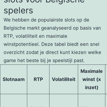
spelers
We hebben de populairste slots op de
Belgische markt geanalyseerd op basis van
RTP, volatiliteit en maximale
winstpotentieel. Deze tabel biedt een snel
overzicht zodat je direct kunt kiezen welke
game het beste bij je speelstijl past.
Maximale
Slotnaam
RTP
Volatiliteit
winst (x
inzet)