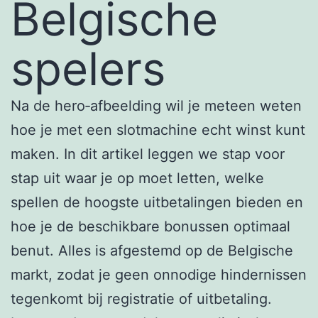
Belgische
spelers
Na de hero‑afbeelding wil je meteen weten
hoe je met een slotmachine echt winst kunt
maken. In dit artikel leggen we stap voor
stap uit waar je op moet letten, welke
spellen de hoogste uitbetalingen bieden en
hoe je de beschikbare bonussen optimaal
benut. Alles is afgestemd op de Belgische
markt, zodat je geen onnodige hindernissen
tegenkomt bij registratie of uitbetaling.