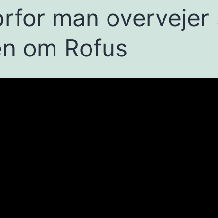
rfor man overvejer 
n om Rofus