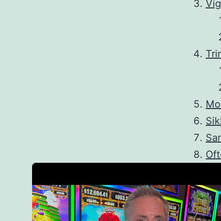
Vig
Tri
Mob
Sik
Sam
Oft