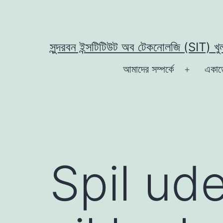
Skip
to
content
সুন্দরবন ইন্সটিটিউট অব টেকনোলজি (SIT) খু
আমাদের সম্পর্কে
একাড
Open
menu
Spil ud