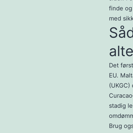
finde og
med sik
Såd
alt
Det førs
EU. Mal
(UKGC) 
Curacao‑
stadig l
omdømm
Brug og