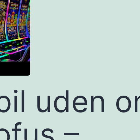
pil uden 
ofus –