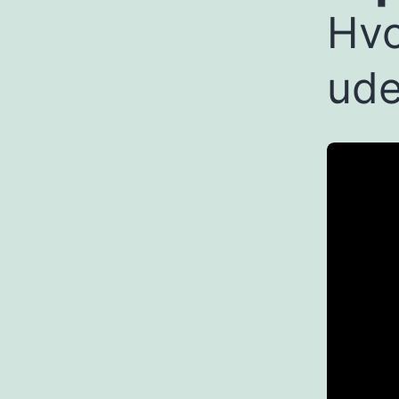
Hvo
ude