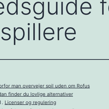
edsguide f
spillere
rfor man overvejer spil uden om Rofus
an finder du lovlige alternativer
Licenser og regulering