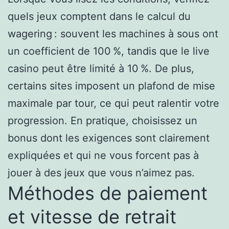
quels jeux comptent dans le calcul du
wagering : souvent les machines à sous ont
un coefficient de 100 %, tandis que le live
casino peut être limité à 10 %. De plus,
certains sites imposent un plafond de mise
maximale par tour, ce qui peut ralentir votre
progression. En pratique, choisissez un
bonus dont les exigences sont clairement
expliquées et qui ne vous forcent pas à
jouer à des jeux que vous n’aimez pas.
Méthodes de paiement
et vitesse de retrait