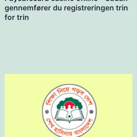
gennemfører du registreringen trin
for trin