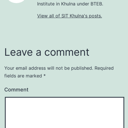
Institute in Khulna under BTEB.
View all of SIT Khulna's posts.
Leave a comment
Your email address will not be published.
Required
fields are marked
*
Comment