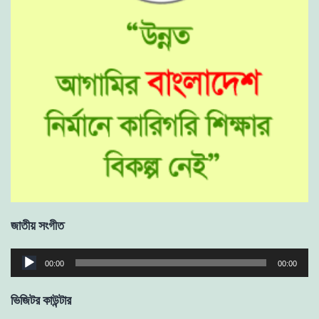
জাতীয় সংগীত
Audio
00:00
00:00
Player
ভিজিটর কাউন্টার