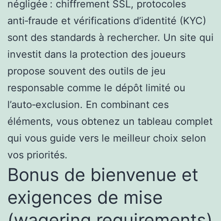
négligée : chiffrement SSL, protocoles
anti‑fraude et vérifications d’identité (KYC)
sont des standards à rechercher. Un site qui
investit dans la protection des joueurs
propose souvent des outils de jeu
responsable comme le dépôt limité ou
l’auto‑exclusion. En combinant ces
éléments, vous obtenez un tableau complet
qui vous guide vers le meilleur choix selon
vos priorités.
Bonus de bienvenue et
exigences de mise
(wagering requirements)