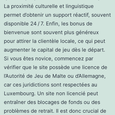
La proximité culturelle et linguistique
permet d’obtenir un support réactif, souvent
disponible 24 / 7. Enfin, les bonus de
bienvenue sont souvent plus généreux
pour attirer la clientèle locale, ce qui peut
augmenter le capital de jeu dès le départ.
Si vous êtes novice, commencez par
vérifier que le site possède une licence de
l’Autorité de Jeu de Malte ou d’Allemagne,
car ces juridictions sont respectées au
Luxembourg. Un site non licencié peut
entraîner des blocages de fonds ou des
problèmes de retrait. Il est donc crucial de