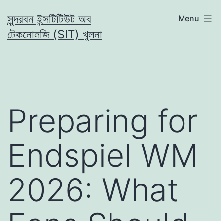
Skip
সুন্দরবন ইন্সটিটিউট অব
Menu
to
টেকনোলজি (SIT) খুলনা
content
Preparing for
Endspiel WM
2026: What