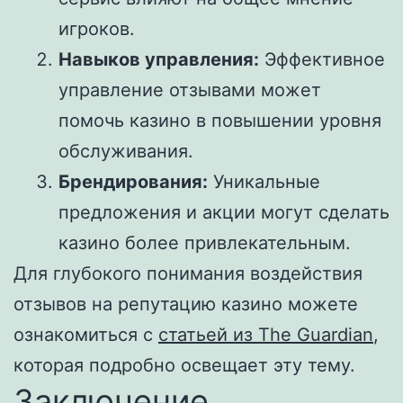
игроков.
Навыков управления:
Эффективное
управление отзывами может
помочь казино в повышении уровня
обслуживания.
Брендирования:
Уникальные
предложения и акции могут сделать
казино более привлекательным.
Для глубокого понимания воздействия
отзывов на репутацию казино можете
ознакомиться с
статьей из The Guardian
,
которая подробно освещает эту тему.
Заключение