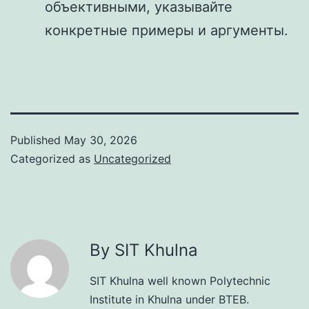
объективными, указывайте
конкретные примеры и аргументы.
Published
May 30, 2026
Categorized as
Uncategorized
By SIT Khulna
SIT Khulna well known Polytechnic
Institute in Khulna under BTEB.