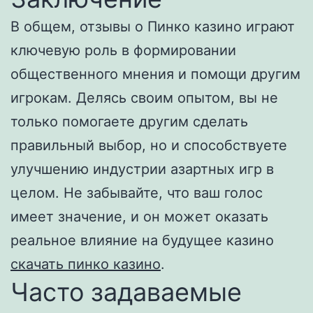
В общем, отзывы о Пинко казино играют
ключевую роль в формировании
общественного мнения и помощи другим
игрокам. Делясь своим опытом, вы не
только помогаете другим сделать
правильный выбор, но и способствуете
улучшению индустрии азартных игр в
целом. Не забывайте, что ваш голос
имеет значение, и он может оказать
реальное влияние на будущее казино
скачать пинко казино
.
Часто задаваемые