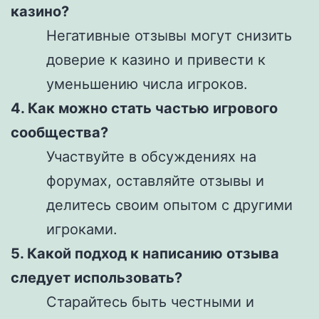
казино?
Негативные отзывы могут снизить
доверие к казино и привести к
уменьшению числа игроков.
4. Как можно стать частью игрового
сообщества?
Участвуйте в обсуждениях на
форумах, оставляйте отзывы и
делитесь своим опытом с другими
игроками.
5. Какой подход к написанию отзыва
следует использовать?
Старайтесь быть честными и