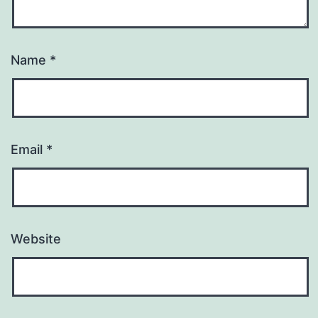
Name
*
Email
*
Website