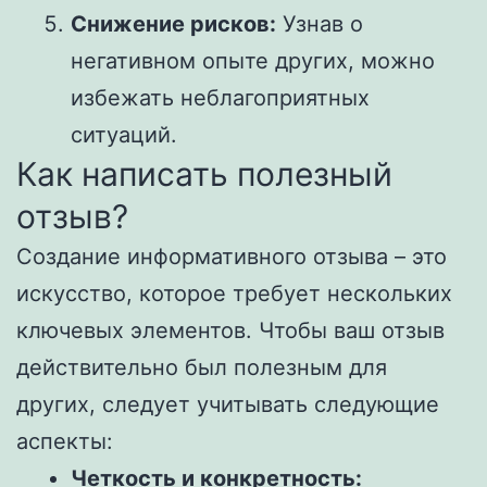
Снижение рисков:
Узнав о
негативном опыте других, можно
избежать неблагоприятных
ситуаций.
Как написать полезный
отзыв?
Создание информативного отзыва – это
искусство, которое требует нескольких
ключевых элементов. Чтобы ваш отзыв
действительно был полезным для
других, следует учитывать следующие
аспекты:
Четкость и конкретность: