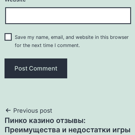
Save my name, email, and website in this browser
for the next time I comment.
Post
Previous post
Пинко казино отзывы:
navigation
Преимущества и недостатки игры