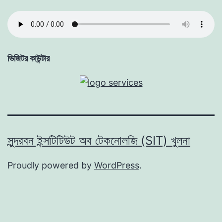
ভিজিটর কাউন্টার
সুন্দরবন ইন্সটিটিউট অব টেকনোলজি (SIT) খুলনা
Proudly powered by
WordPress
.
 Montessori School
casinos not on gamstop
uk ca