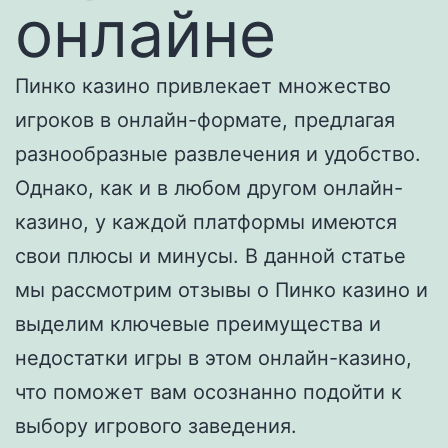
онлайне
Пинко казино привлекает множество
игроков в онлайн-формате, предлагая
разнообразные развлечения и удобство.
Однако, как и в любом другом онлайн-
казино, у каждой платформы имеются
свои плюсы и минусы. В данной статье
мы рассмотрим отзывы о Пинко казино и
выделим ключевые преимущества и
недостатки игры в этом онлайн-казино,
что поможет вам осознанно подойти к
выбору игрового заведения.