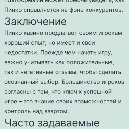
Пинко справляется на фоне конкурентов.
Заключение
Пинко казино предлагает своим игрокам
хороший опыт, но имеет и свои
недостатки. Прежде чем начать игру,
важно учитывать как положительные,
так и негативные отзывы, чтобы сделать
осознанный выбор. Большинство игроков
согласны с тем, что ключ к успешной
игре – это знание своих возможностей и
контроль над азартом.
Часто задаваемые