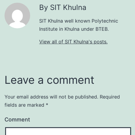
By SIT Khulna
SIT Khulna well known Polytechnic
Institute in Khulna under BTEB.
View all of SIT Khulna's posts.
Leave a comment
Your email address will not be published.
Required
fields are marked
*
Comment