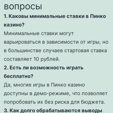
вопросы
1. Каковы минимальные ставки в Пинко
казино?
Минимальные ставки могут
варьироваться в зависимости от игры, но
в большинстве случаев стартовая ставка
составляет 10 рублей.
2. Есть ли возможность играть
бесплатно?
Да, многие игры в Пинко казино
доступны в демо-режиме, что позволяет
попробовать их без риска для бюджета.
3. Как долго обрабатываются выводы