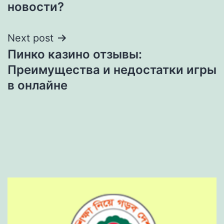
новости?
Next post
Пинко казино отзывы:
Преимущества и недостатки игры
в онлайне