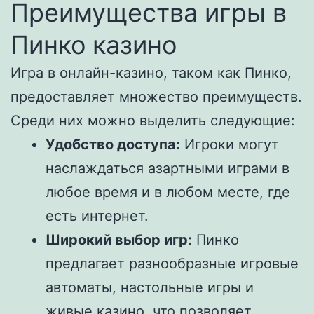
Преимущества игры в
Пинко казино
Игра в онлайн-казино, таком как Пинко,
предоставляет множество преимуществ.
Среди них можно выделить следующие:
Удобство доступа:
Игроки могут
наслаждаться азартными играми в
любое время и в любом месте, где
есть интернет.
Широкий выбор игр:
Пинко
предлагает разнообразные игровые
автоматы, настольные игры и
живые казино, что позволяет