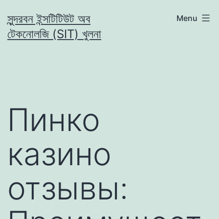
Skip
সুন্দরবন ইন্সটিটিউট অব
Menu
to
টেকনোলজি (SIT) খুলনা
content
Пинко
казино
отзывы: