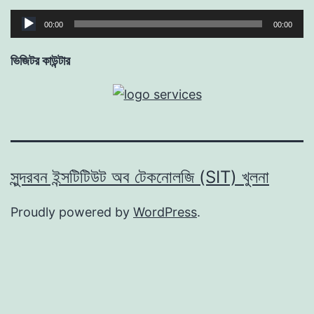
Audio
00:00
00:00
Player
ভিজিটর কাউন্টার
সুন্দরবন ইন্সটিটিউট অব টেকনোলজি (SIT) খুলনা
Proudly powered by
WordPress
.
i School
casinos not on gamstop
uk casinos
non 