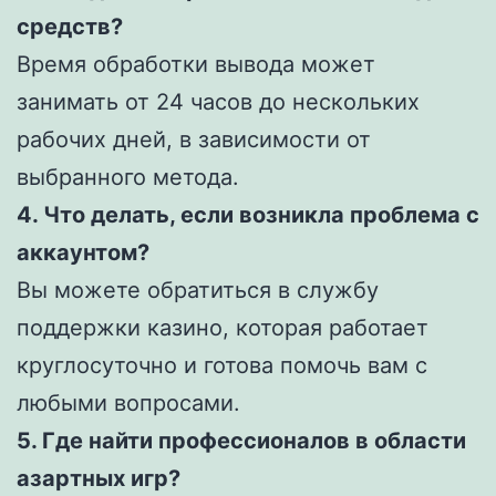
средств?
Время обработки вывода может
занимать от 24 часов до нескольких
рабочих дней, в зависимости от
выбранного метода.
4. Что делать, если возникла проблема с
аккаунтом?
Вы можете обратиться в службу
поддержки казино, которая работает
круглосуточно и готова помочь вам с
любыми вопросами.
5. Где найти профессионалов в области
азартных игр?