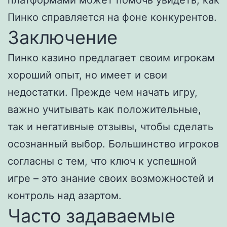
Пинко справляется на фоне конкурентов.
Заключение
Пинко казино предлагает своим игрокам
хороший опыт, но имеет и свои
недостатки. Прежде чем начать игру,
важно учитывать как положительные,
так и негативные отзывы, чтобы сделать
осознанный выбор. Большинство игроков
согласны с тем, что ключ к успешной
игре – это знание своих возможностей и
контроль над азартом.
Часто задаваемые