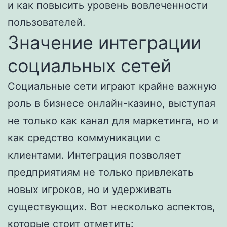
и как повысить уровень вовлеченности
пользователей.
Значение интеграции
социальных сетей
Социальные сети играют крайне важную
роль в бизнесе онлайн-казино, выступая
не только как канал для маркетинга, но и
как средство коммуникации с
клиентами. Интеграция позволяет
предприятиям не только привлекать
новых игроков, но и удерживать
существующих. Вот несколько аспектов,
которые стоит отметить: