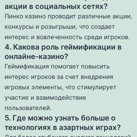
акции в социальных сетях?
Пинко казино проводит различные акции,
конкурсы и розыгрыши, что создает
интерес и вовлеченность среди игроков.
4. Какова роль геймификации в
онлайне-казино?
Геймификация помогает повысить
интерес игроков за счет внедрения
игровых элементы, что стимулирует
участие и взаимодействие
пользователей.
5. Где можно узнать больше о
технологиях в азартных играх?