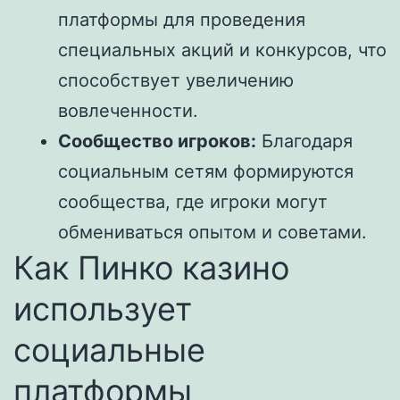
платформы для проведения
специальных акций и конкурсов, что
способствует увеличению
вовлеченности.
Сообщество игроков:
Благодаря
социальным сетям формируются
сообщества, где игроки могут
обмениваться опытом и советами.
Как Пинко казино
использует
социальные
платформы