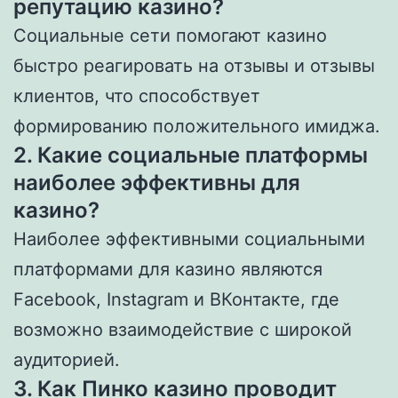
репутацию казино?
Социальные сети помогают казино
быстро реагировать на отзывы и отзывы
клиентов, что способствует
формированию положительного имиджа.
2. Какие социальные платформы
наиболее эффективны для
казино?
Наиболее эффективными социальными
платформами для казино являются
Facebook, Instagram и ВКонтакте, где
возможно взаимодействие с широкой
аудиторией.
3. Как Пинко казино проводит