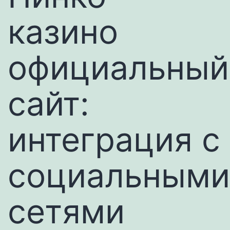
казино
официальный
сайт:
интеграция с
социальными
сетями