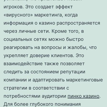
игроков. Это создает эффект
«вирусного» маркетинга, когда
информация о казино распространяется
через личные сети. Кроме того, в
социальных сетях можно быстро
реагировать на вопросы и жалобы, что
укрепляет доверие клиентов. Это
взаимодействие также позволяет
следить за состоянием репутации
компании и адаптировать маркетинговые
стратегии в соответствии с
потребностями аудитории
пинко казино
.
Для более глубокого понимания