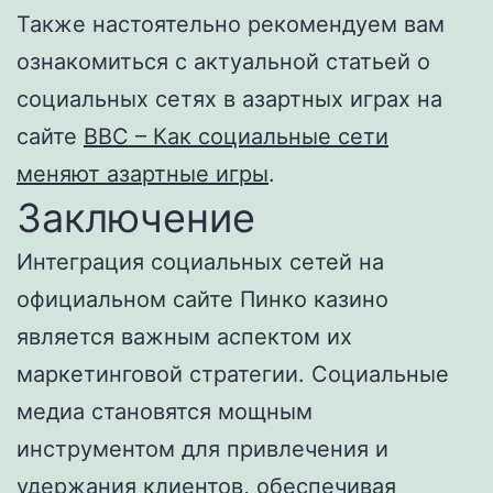
Также настоятельно рекомендуем вам
ознакомиться с актуальной статьей о
социальных сетях в азартных играх на
сайте
BBC – Как социальные сети
меняют азартные игры
.
Заключение
Интеграция социальных сетей на
официальном сайте Пинко казино
является важным аспектом их
маркетинговой стратегии. Социальные
медиа становятся мощным
инструментом для привлечения и
удержания клиентов, обеспечивая