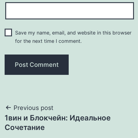
Save my name, email, and website in this browser
for the next time I comment.
Post
Previous post
1вин и Блокчейн: Идеальное
navigation
Сочетание