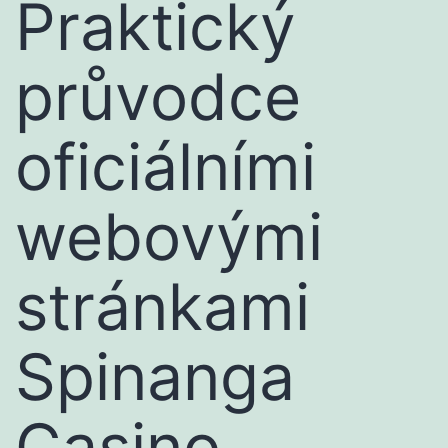
Praktický
průvodce
oficiálními
webovými
stránkami
Spinanga
Casino