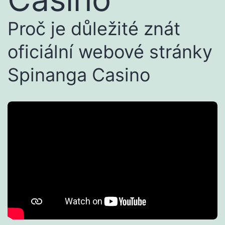
Proč je důležité znát
oficiální webové stránky
Spinanga Casino