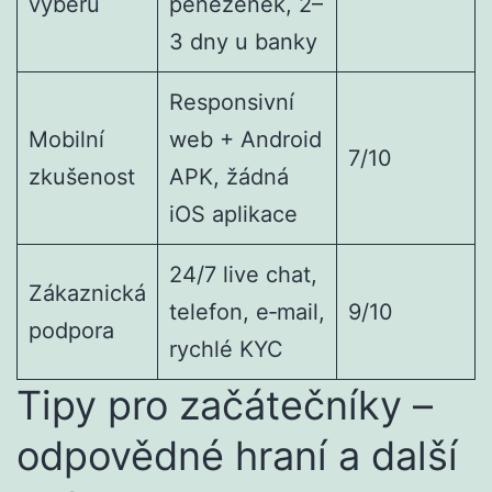
výběrů
peněženek, 2–
3 dny u banky
Responsivní
Mobilní
web + Android
7/10
zkušenost
APK, žádná
iOS aplikace
24/7 live chat,
Zákaznická
telefon, e‑mail,
9/10
podpora
rychlé KYC
Tipy pro začátečníky –
odpovědné hraní a další