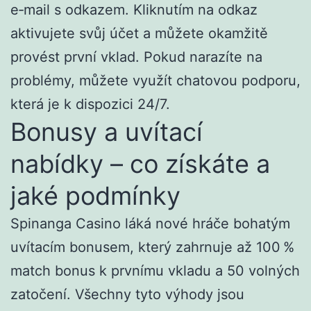
e‑mail s odkazem. Kliknutím na odkaz
aktivujete svůj účet a můžete okamžitě
provést první vklad. Pokud narazíte na
problémy, můžete využít chatovou podporu,
která je k dispozici 24/7.
Bonusy a uvítací
nabídky – co získáte a
jaké podmínky
Spinanga Casino láká nové hráče bohatým
uvítacím bonusem, který zahrnuje až 100 %
match bonus k prvnímu vkladu a 50 volných
zatočení. Všechny tyto výhody jsou