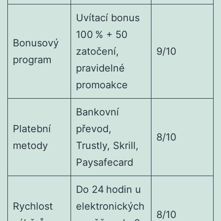
Uvítací bonus
100 % + 50
Bonusový
zatočení,
9/10
program
pravidelné
promoakce
Bankovní
Platební
převod,
8/10
metody
Trustly, Skrill,
Paysafecard
Do 24 hodin u
Rychlost
elektronických
8/10