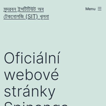
Skip
সুন্দরবন ইন্সটিটিউট অব
Menu
to
টেকনোলজি (SIT) খুলনা
content
Oficiální
webové
stránky