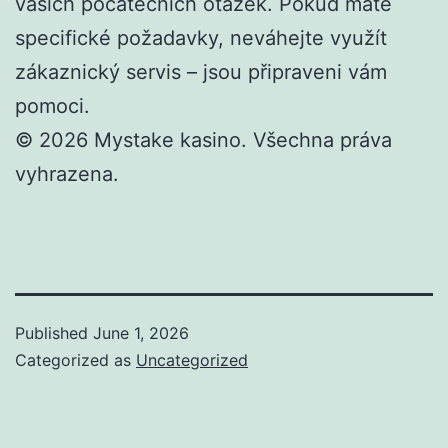
vašich počátečních otázek. Pokud máte
specifické požadavky, neváhejte využít
zákaznický servis – jsou připraveni vám
pomoci.
© 2026 Mystake kasino. Všechna práva
vyhrazena.
Published
June 1, 2026
Categorized as
Uncategorized