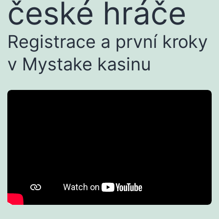
české hráče
Registrace a první kroky
v Mystake kasinu