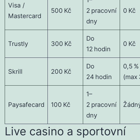
1–
Visa /
500 Kč
2 pracovní
0 Kč
Mastercard
dny
Do
Trustly
300 Kč
0 Kč
12 hodin
Do
0,5 %
Skrill
200 Kč
24 hodin
(max 
1–
Paysafecard
100 Kč
2 pracovní
Žádn
dny
Live casino a sportovní