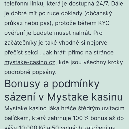
telefonní linku, která je dostupná 24/7. Dále
je dobré mít po ruce doklady (občanský
průkaz nebo pas), protože během KYC
ověření je budete muset nahrát. Pro
začátečníky je také vhodné si nejprve
přečíst sekci „Jak hrát“ přímo na stránce
mystake-casino.cz
, kde jsou všechny kroky
podrobně popsány.
Bonusy a podmínky
sázení v Mystake kasinu
Mystake kasino láká hráče štědrým uvítacím
balíčkem, který zahrnuje 100 % bonus až do
výše 10 000 Kč a 50 volných zatočení na