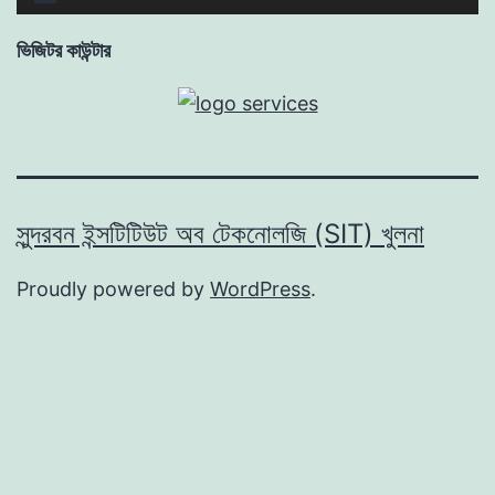
Player
ভিজিটর কাউন্টার
সুন্দরবন ইন্সটিটিউট অব টেকনোলজি (SIT) খুলনা
Proudly powered by
WordPress
.
ol
casinos not on gamstop
uk casinos
non gamsto