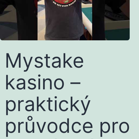
Mystake
kasino –
praktický
průvodce pro