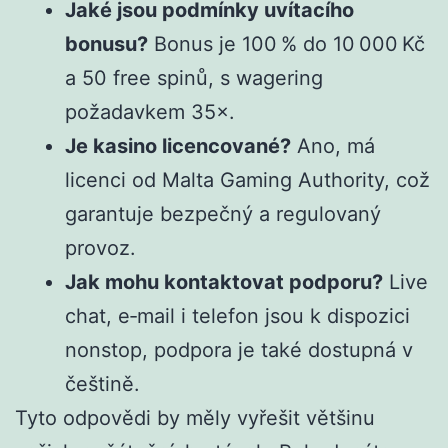
Jaké jsou podmínky uvítacího
bonusu?
Bonus je 100 % do 10 000 Kč
a 50 free spinů, s wagering
požadavkem 35×.
Je kasino licencované?
Ano, má
licenci od Malta Gaming Authority, což
garantuje bezpečný a regulovaný
provoz.
Jak mohu kontaktovat podporu?
Live
chat, e‑mail i telefon jsou k dispozici
nonstop, podpora je také dostupná v
češtině.
Tyto odpovědi by měly vyřešit většinu