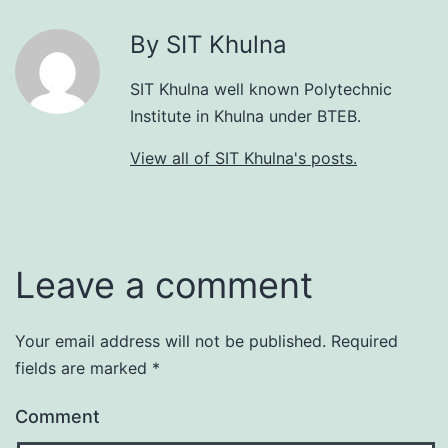
By SIT Khulna
SIT Khulna well known Polytechnic
Institute in Khulna under BTEB.
View all of SIT Khulna's posts.
Leave a comment
Your email address will not be published.
Required
fields are marked
*
Comment