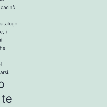
i casinò
 catalogo
e, i
i
che
i
arsi.
o
 te