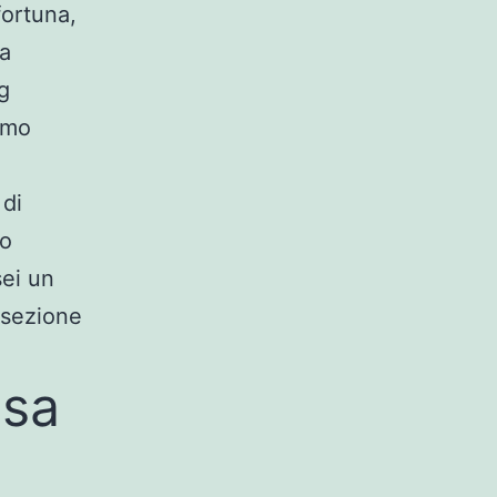
ortuna,
za
g
imo
 di
to
sei un
 sezione
osa