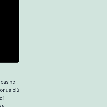
 casino
bonus più
di
na