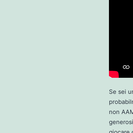
Se sei u
probabil
non AAMS
generosi,
giocare 