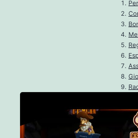
Pe
Com
Bon
Met
Reg
Esp
Ass
Gio
Rac