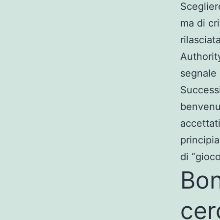
Sceglier
ma di cri
rilascia
Authorit
segnale d
Successi
benvenut
accettat
principi
di “gioc
Bon
cer