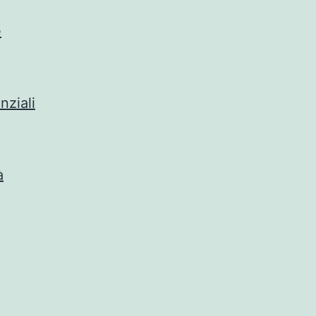
e
nziali
à