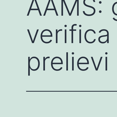
AAMS: g
verific
prelievi