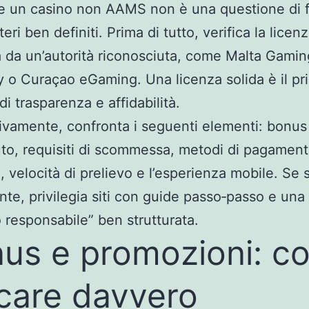
e un casino non AAMS non è una questione di f
teri ben definiti. Prima di tutto, verifica la licen
ta da un’autorità riconosciuta, come Malta Gamin
y o Curaçao eGaming. Una licenza solida è il pr
i trasparenza e affidabilità.
vamente, confronta i seguenti elementi: bonus
o, requisiti di scommessa, metodi di pagamen
i, velocità di prelievo e l’esperienza mobile. Se 
ante, privilegia siti con guide passo‑passo e una
o responsabile” ben strutturata.
us e promozioni: c
care davvero