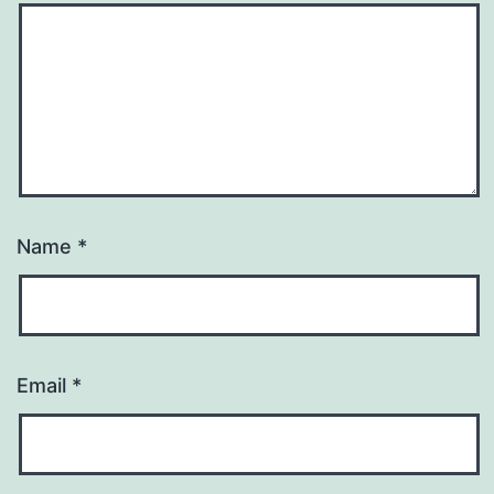
Name
*
Email
*