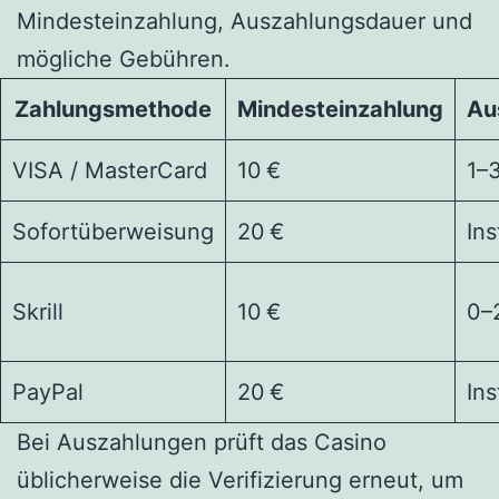
Mindesteinzahlung, Auszahlungsdauer und
mögliche Gebühren.
Zahlungsmethode
Mindesteinzahlung
Au
VISA / MasterCard
10 €
1–
Sofortüberweisung
20 €
Ins
Skrill
10 €
0–
PayPal
20 €
Ins
Bei Auszahlungen prüft das Casino
üblicherweise die Verifizierung erneut, um