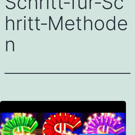
Schritt‑für‑Sc
hritt‑Methode
n