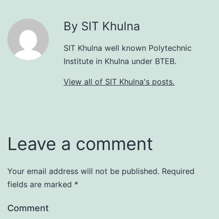
By SIT Khulna
SIT Khulna well known Polytechnic
Institute in Khulna under BTEB.
View all of SIT Khulna's posts.
Leave a comment
Your email address will not be published.
Required
fields are marked
*
Comment