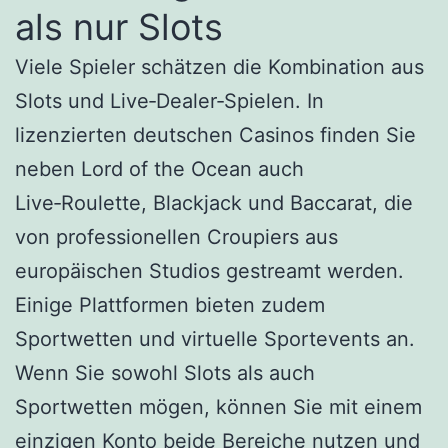
als nur Slots
Viele Spieler schätzen die Kombination aus
Slots und Live‑Dealer‑Spielen. In
lizenzierten deutschen Casinos finden Sie
neben Lord of the Ocean auch
Live‑Roulette, Blackjack und Baccarat, die
von professionellen Croupiers aus
europäischen Studios gestreamt werden.
Einige Plattformen bieten zudem
Sportwetten und virtuelle Sportevents an.
Wenn Sie sowohl Slots als auch
Sportwetten mögen, können Sie mit einem
einzigen Konto beide Bereiche nutzen und