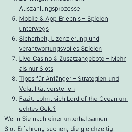
Auszahlungsprozesse
Mobile & App‑Erlebnis – Spielen
unterwegs
Sicherheit, Lizenzierung und
verantwortungsvolles Spielen
Live‑Casino & Zusatzangebote – Mehr
als nur Slots
Tipps für Anfänger – Strategien und
Volatilität verstehen
Fazit: Lohnt sich Lord of the Ocean um
echtes Geld?
Wenn Sie nach einer unterhaltsamen
Slot‑Erfahrung suchen, die gleichzeitig