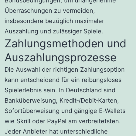
Bonusbedingungen, um unangenehme
Überraschungen zu vermeiden,
insbesondere bezüglich maximaler
Auszahlung und zulässiger Spiele.
Zahlungsmethoden und
Auszahlungsprozesse
Die Auswahl der richtigen Zahlungsoption
kann entscheidend für ein reibungsloses
Spielerlebnis sein. In Deutschland sind
Banküberweisung, Kredit‑/Debit‑Karten,
Sofortüberweisung und gängige E‑Wallets
wie Skrill oder PayPal am verbreitetsten.
Jeder Anbieter hat unterschiedliche