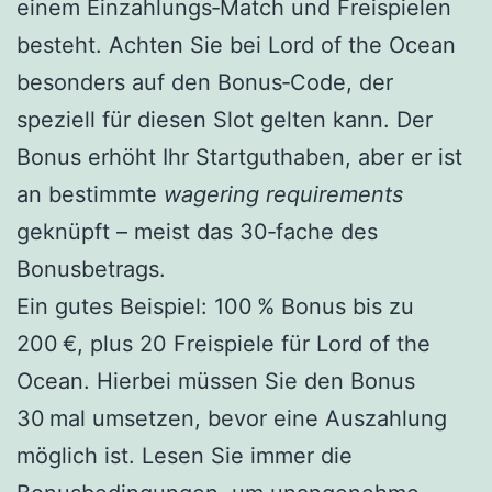
einem Einzahlungs‑Match und Freispielen
besteht. Achten Sie bei Lord of the Ocean
besonders auf den Bonus‑Code, der
speziell für diesen Slot gelten kann. Der
Bonus erhöht Ihr Startguthaben, aber er ist
an bestimmte
wagering requirements
geknüpft – meist das 30‑fache des
Bonusbetrags.
Ein gutes Beispiel: 100 % Bonus bis zu
200 €, plus 20 Freispiele für Lord of the
Ocean. Hierbei müssen Sie den Bonus
30 mal umsetzen, bevor eine Auszahlung
möglich ist. Lesen Sie immer die