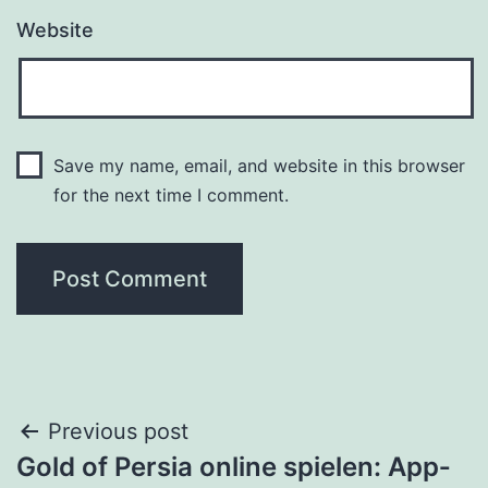
Website
Save my name, email, and website in this browser
for the next time I comment.
Post
Previous post
Gold of Persia online spielen: App‑
navigation