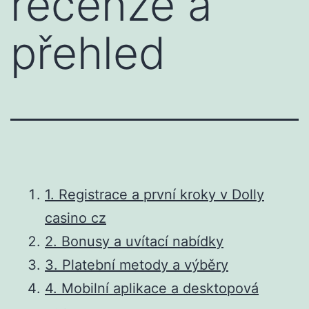
recenze a
přehled
1. Registrace a první kroky v Dolly
casino cz
2. Bonusy a uvítací nabídky
3. Platební metody a výběry
4. Mobilní aplikace a desktopová