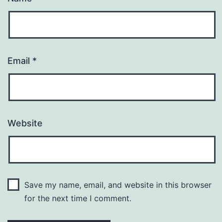
Email
*
Website
Save my name, email, and website in this browser
for the next time I comment.