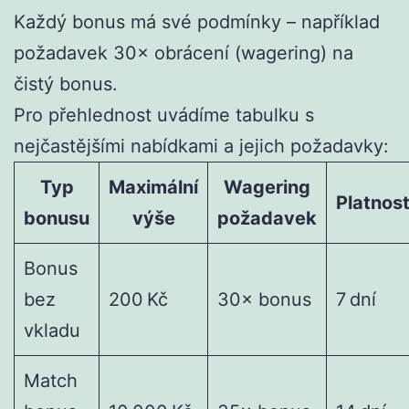
Každý bonus má své podmínky – například
požadavek 30× obrácení (wagering) na
čistý bonus.
Pro přehlednost uvádíme tabulku s
nejčastějšími nabídkami a jejich požadavky:
Typ
Maximální
Wagering
Platnos
bonusu
výše
požadavek
Bonus
bez
200 Kč
30× bonus
7 dní
vkladu
Match