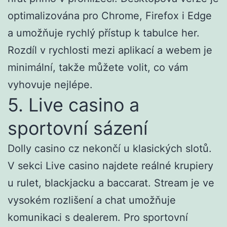
optimalizována pro Chrome, Firefox i Edge
a umožňuje rychlý přístup k tabulce her.
Rozdíl v rychlosti mezi aplikací a webem je
minimální, takže můžete volit, co vám
vyhovuje nejlépe.
5. Live casino a
sportovní sázení
Dolly casino cz nekončí u klasických slotů.
V sekci Live casino najdete reálné krupiery
u rulet, blackjacku a baccarat. Stream je ve
vysokém rozlišení a chat umožňuje
komunikaci s dealerem. Pro sportovní