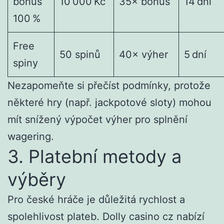
bonus
10 000 Kč
35× bonus
14 dní
100 %
Free
50 spinů
40× výher
5 dní
spiny
Nezapomeňte si přečíst podmínky, protože
některé hry (např. jackpotové sloty) mohou
mít snížený výpočet výher pro splnění
wagering.
3. Platební metody a
výběry
Pro české hráče je důležitá rychlost a
spolehlivost plateb. Dolly casino cz nabízí