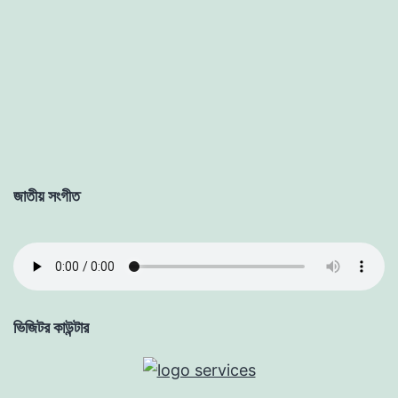
জাতীয় সংগীত
ভিজিটর কাউন্টার