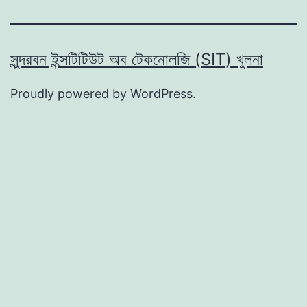
সুন্দরবন ইন্সটিটিউট অব টেকনোলজি (SIT) খুলনা
Proudly powered by
WordPress
.
 School
casinos not on gamstop
uk casinos
non g