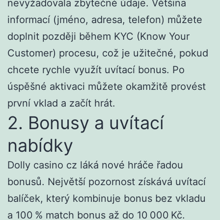
nevyžadovala zbytečné údaje. Většina
informací (jméno, adresa, telefon) můžete
doplnit později během KYC (Know Your
Customer) procesu, což je užitečné, pokud
chcete rychle využít uvítací bonus. Po
úspěšné aktivaci můžete okamžitě provést
první vklad a začít hrát.
2. Bonusy a uvítací
nabídky
Dolly casino cz láká nové hráče řadou
bonusů. Největší pozornost získává uvítací
balíček, který kombinuje bonus bez vkladu
a 100 % match bonus až do 10 000 Kč.