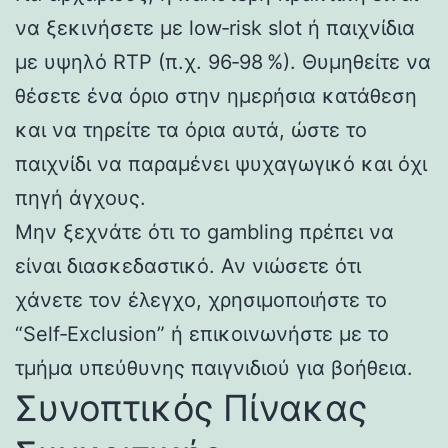
να ξεκινήσετε με low‑risk slot ή παιχνίδια
με υψηλό RTP (π.χ. 96‑98 %). Θυμηθείτε να
θέσετε ένα όριο στην ημερήσια κατάθεση
και να τηρείτε τα όρια αυτά, ώστε το
παιχνίδι να παραμένει ψυχαγωγικό και όχι
πηγή άγχους.
Μην ξεχνάτε ότι το gambling πρέπει να
είναι διασκεδαστικό. Αν νιώσετε ότι
χάνετε τον έλεγχο, χρησιμοποιήστε το
“Self‑Exclusion” ή επικοινωνήστε με το
τμήμα υπεύθυνης παιγνιδιού για βοήθεια.
Συνοπτικός Πίνακας