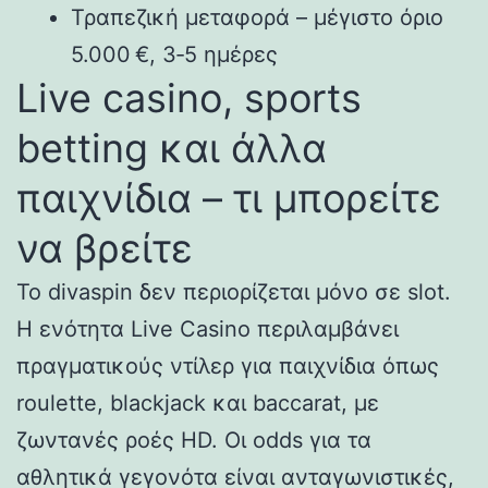
Τραπεζική μεταφορά – μέγιστο όριο
5.000 €, 3‑5 ημέρες
Live casino, sports
betting και άλλα
παιχνίδια – τι μπορείτε
να βρείτε
Το divaspin δεν περιορίζεται μόνο σε slot.
Η ενότητα Live Casino περιλαμβάνει
πραγματικούς ντίλερ για παιχνίδια όπως
roulette, blackjack και baccarat, με
ζωντανές ροές HD. Οι odds για τα
αθλητικά γεγονότα είναι ανταγωνιστικές,