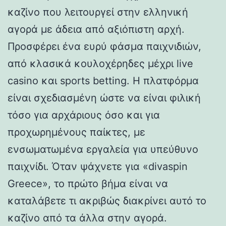
καζίνο που λειτουργεί στην ελληνική
αγορά με άδεια από αξιόπιστη αρχή.
Προσφέρει ένα ευρύ φάσμα παιχνιδιών,
από κλασικά κουλοχέρηδες μέχρι live
casino και sports betting. Η πλατφόρμα
είναι σχεδιασμένη ώστε να είναι φιλική
τόσο για αρχάριους όσο και για
προχωρημένους παίκτες, με
ενσωματωμένα εργαλεία για υπεύθυνο
παιχνίδι. Όταν ψάχνετε για «divaspin
Greece», το πρώτο βήμα είναι να
καταλάβετε τι ακριβώς διακρίνει αυτό το
καζίνο από τα άλλα στην αγορά.