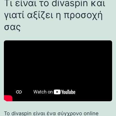
Τι είναι το divaspin και
γιατί αξίζει η προσοχή
σας
Το divaspin είναι ένα σύγχρονο online