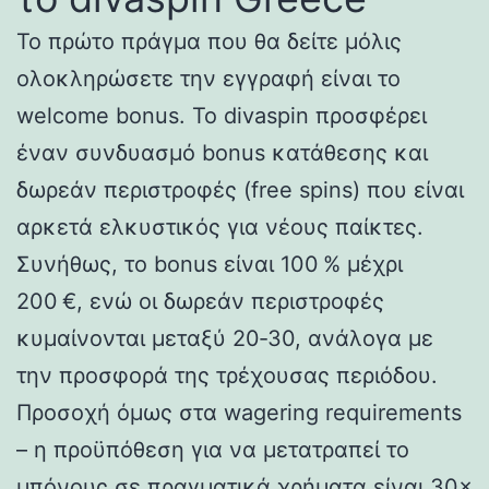
Το πρώτο πράγμα που θα δείτε μόλις
ολοκληρώσετε την εγγραφή είναι το
welcome bonus. Το divaspin προσφέρει
έναν συνδυασμό bonus κατάθεσης και
δωρεάν περιστροφές (free spins) που είναι
αρκετά ελκυστικός για νέους παίκτες.
Συνήθως, το bonus είναι 100 % μέχρι
200 €, ενώ οι δωρεάν περιστροφές
κυμαίνονται μεταξύ 20‑30, ανάλογα με
την προσφορά της τρέχουσας περιόδου.
Προσοχή όμως στα wagering requirements
– η προϋπόθεση για να μετατραπεί το
μπόνους σε πραγματικά χρήματα είναι 30×