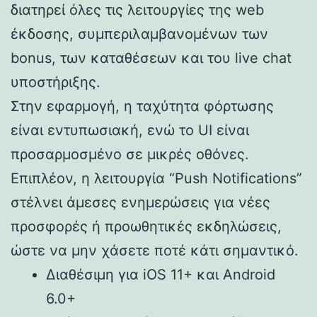
διατηρεί όλες τις λειτουργίες της web
έκδοσης, συμπεριλαμβανομένων των
bonus, των καταθέσεων και του live chat
υποστήριξης.
Στην εφαρμογή, η ταχύτητα φόρτωσης
είναι εντυπωσιακή, ενώ το UI είναι
προσαρμοσμένο σε μικρές οθόνες.
Επιπλέον, η λειτουργία “Push Notifications”
στέλνει άμεσες ενημερώσεις για νέες
προσφορές ή προωθητικές εκδηλώσεις,
ώστε να μην χάσετε ποτέ κάτι σημαντικό.
Διαθέσιμη για iOS 11+ και Android
6.0+