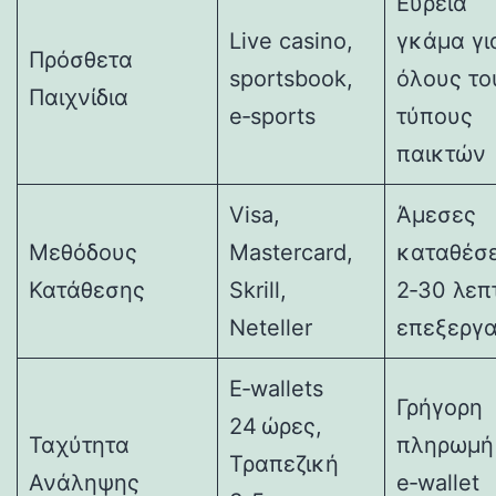
Ευρεία
Live casino,
γκάμα γι
Πρόσθετα
sportsbook,
όλους το
Παιχνίδια
e‑sports
τύπους
παικτών
Visa,
Άμεσες
Μεθόδους
Mastercard,
καταθέσε
Κατάθεσης
Skrill,
2‑30 λεπ
Neteller
επεξεργα
E‑wallets
Γρήγορη
24 ώρες,
Ταχύτητα
πληρωμή 
Τραπεζική
Ανάληψης
e‑wallet