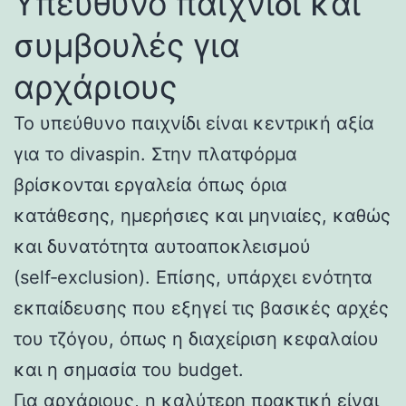
Υπεύθυνο παιχνίδι και
συμβουλές για
αρχάριους
Το υπεύθυνο παιχνίδι είναι κεντρική αξία
για το divaspin. Στην πλατφόρμα
βρίσκονται εργαλεία όπως όρια
κατάθεσης, ημερήσιες και μηνιαίες, καθώς
και δυνατότητα αυτοαποκλεισμού
(self‑exclusion). Επίσης, υπάρχει ενότητα
εκπαίδευσης που εξηγεί τις βασικές αρχές
του τζόγου, όπως η διαχείριση κεφαλαίου
και η σημασία του budget.
Για αρχάριους, η καλύτερη πρακτική είναι