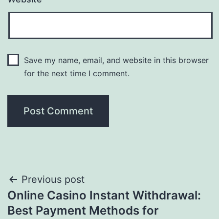
Save my name, email, and website in this browser
for the next time I comment.
Post
Previous post
Online Casino Instant Withdrawal:
navigation
Best Payment Methods for