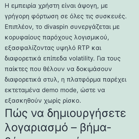
Η εμπειρία χρήστη είναι άψογη, με
γρήγορη φόρτωση σε όλες τις συσκευές.
Επιπλέον, το divaspin συνεργάζεται με
κορυφαίους παρόχους λογισμικού,
εξασφαλίζοντας υψηλό RTP και
διαφορετικά επίπεδα volatility. Για τους
παίκτες που θέλουν να δοκιμάσουν
διαφορετικά στυλ, η πλατφόρμα παρέχει
εκτεταμένα demo mode, ώστε να
εξασκηθούν χωρίς ρίσκο.
Πώς να δημιουργήσετε
λογαριασμό – βήμα-