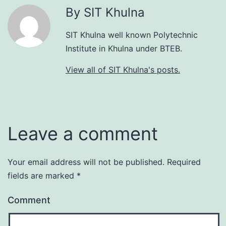
By SIT Khulna
SIT Khulna well known Polytechnic
Institute in Khulna under BTEB.
View all of SIT Khulna's posts.
Leave a comment
Your email address will not be published.
Required
fields are marked
*
Comment