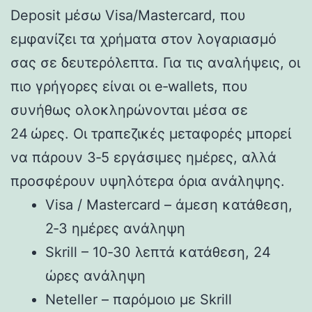
Deposit μέσω Visa/Mastercard, που
εμφανίζει τα χρήματα στον λογαριασμό
σας σε δευτερόλεπτα. Για τις αναλήψεις, οι
πιο γρήγορες είναι οι e‑wallets, που
συνήθως ολοκληρώνονται μέσα σε
24 ώρες. Οι τραπεζικές μεταφορές μπορεί
να πάρουν 3‑5 εργάσιμες ημέρες, αλλά
προσφέρουν υψηλότερα όρια ανάληψης.
Visa / Mastercard – άμεση κατάθεση,
2‑3 ημέρες ανάληψη
Skrill – 10‑30 λεπτά κατάθεση, 24
ώρες ανάληψη
Neteller – παρόμοιο με Skrill