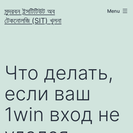
Skip
সুন্দরবন ইন্সটিটিউট অব
Menu
to
টেকনোলজি (SIT) খুলনা
content
Что делать,
если ваш
1win вход не