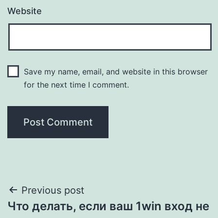
Website
Save my name, email, and website in this browser
for the next time I comment.
Post
Previous post
Что делать, если ваш 1win вход не
navigation