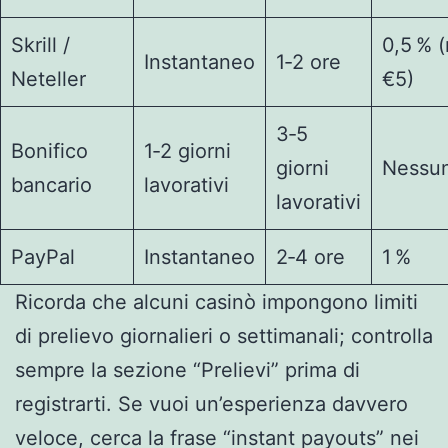
Skrill /
0,5 % 
Instantaneo
1‑2 ore
Neteller
€5)
3‑5
Bonifico
1‑2 giorni
giorni
Nessu
bancario
lavorativi
lavorativi
PayPal
Instantaneo
2‑4 ore
1 %
Ricorda che alcuni casinò impongono limiti
di prelievo giornalieri o settimanali; controlla
sempre la sezione “Prelievi” prima di
registrarti. Se vuoi un’esperienza davvero
veloce, cerca la frase “instant payouts” nei