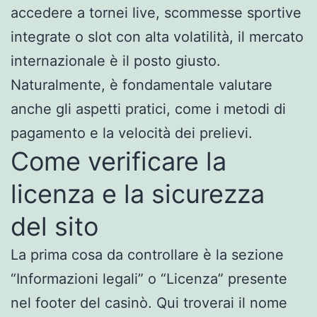
accedere a tornei live, scommesse sportive
integrate o slot con alta volatilità, il mercato
internazionale è il posto giusto.
Naturalmente, è fondamentale valutare
anche gli aspetti pratici, come i metodi di
pagamento e la velocità dei prelievi.
Come verificare la
licenza e la sicurezza
del sito
La prima cosa da controllare è la sezione
“Informazioni legali” o “Licenza” presente
nel footer del casinò. Qui troverai il nome