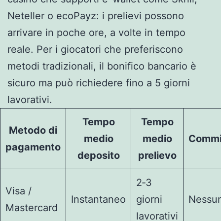
Neteller o ecoPayz: i prelievi possono
arrivare in poche ore, a volte in tempo
reale. Per i giocatori che preferiscono
metodi tradizionali, il bonifico bancario è
sicuro ma può richiedere fino a 5 giorni
lavorativi.
Tempo
Tempo
Metodo di
medio
medio
Commi
pagamento
deposito
prelievo
2‑3
Visa /
Instantaneo
giorni
Nessu
Mastercard
lavorativi