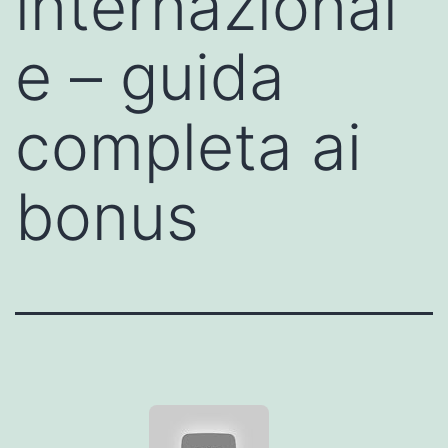
internazional
e – guida
completa ai
bonus