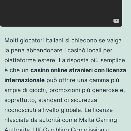
Molti giocatori italiani si chiedono se valga
la pena abbandonare i casinò locali per
piattaforme estere. La risposta più semplice
è che un
casino online stranieri con licenza
internazionale
può offrire una gamma più
ampia di giochi, promozioni più generose e,
soprattutto, standard di sicurezza
riconosciuti a livello globale. Le licenze
rilasciate da autorità come Malta Gaming
Authority, UK Gambling Commission o