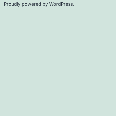
Proudly powered by
WordPress
.
inos not on gamstop
uk casinos
non gamstop cas