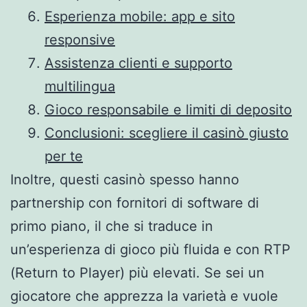
Esperienza mobile: app e sito
responsive
Assistenza clienti e supporto
multilingua
Gioco responsabile e limiti di deposito
Conclusioni: scegliere il casinò giusto
per te
Inoltre, questi casinò spesso hanno
partnership con fornitori di software di
primo piano, il che si traduce in
un’esperienza di gioco più fluida e con RTP
(Return to Player) più elevati. Se sei un
giocatore che apprezza la varietà e vuole