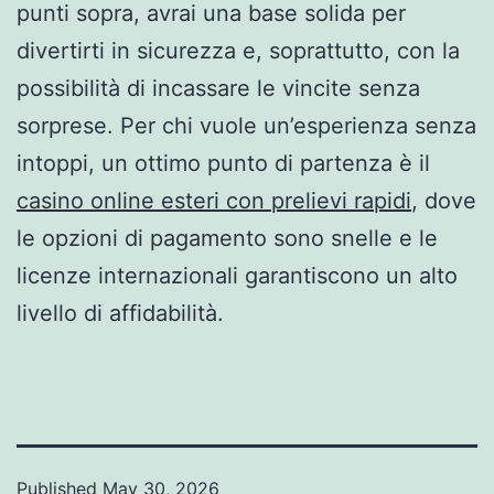
punti sopra, avrai una base solida per
divertirti in sicurezza e, soprattutto, con la
possibilità di incassare le vincite senza
sorprese. Per chi vuole un’esperienza senza
intoppi, un ottimo punto di partenza è il
casino online esteri con prelievi rapidi
, dove
le opzioni di pagamento sono snelle e le
licenze internazionali garantiscono un alto
livello di affidabilità.
Published
May 30, 2026