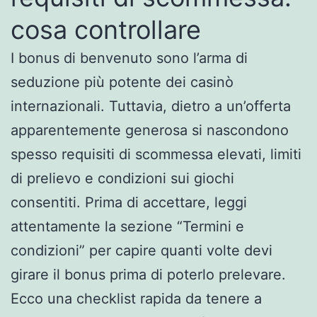
cosa controllare
I bonus di benvenuto sono l’arma di
seduzione più potente dei casinò
internazionali. Tuttavia, dietro a un’offerta
apparentemente generosa si nascondono
spesso requisiti di scommessa elevati, limiti
di prelievo e condizioni sui giochi
consentiti. Prima di accettare, leggi
attentamente la sezione “Termini e
condizioni” per capire quanti volte devi
girare il bonus prima di poterlo prelevare.
Ecco una checklist rapida da tenere a