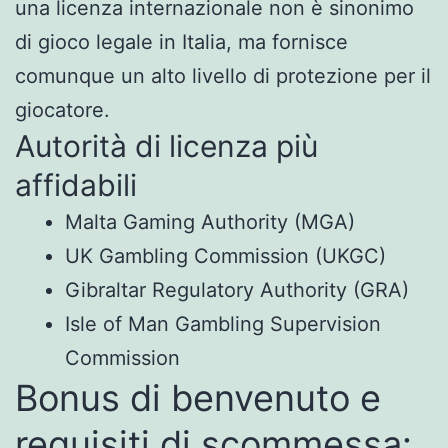
una licenza internazionale non è sinonimo
di gioco legale in Italia, ma fornisce
comunque un alto livello di protezione per il
giocatore.
Autorità di licenza più
affidabili
Malta Gaming Authority (MGA)
UK Gambling Commission (UKGC)
Gibraltar Regulatory Authority (GRA)
Isle of Man Gambling Supervision
Commission
Bonus di benvenuto e
requisiti di scommessa: