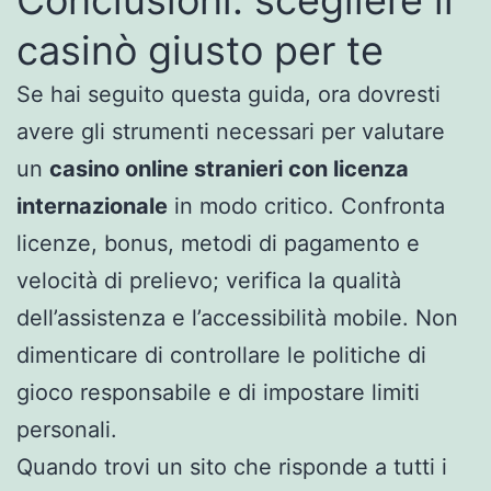
casinò giusto per te
Se hai seguito questa guida, ora dovresti
avere gli strumenti necessari per valutare
un
casino online stranieri con licenza
internazionale
in modo critico. Confronta
licenze, bonus, metodi di pagamento e
velocità di prelievo; verifica la qualità
dell’assistenza e l’accessibilità mobile. Non
dimenticare di controllare le politiche di
gioco responsabile e di impostare limiti
personali.
Quando trovi un sito che risponde a tutti i