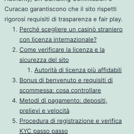
Curacao garantiscono che il sito rispetti
rigorosi requisiti di trasparenza e fair play.
Perché scegliere un casinò straniero
con licenza internazionale?
Come verificare la licenza e la
sicurezza del sito
Autorità di licenza più affidabili
Bonus di benvenuto e requisiti di
scommessa: cosa controllare
Metodi di pagamento: depositi,
prelievi e velocità
Procedura di registrazione e verifica
KYC passo passo