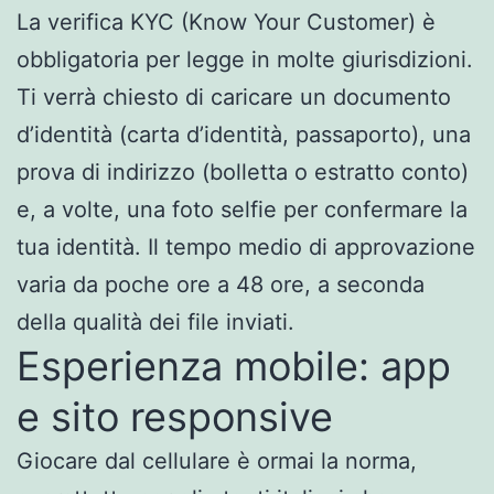
La verifica KYC (Know Your Customer) è
obbligatoria per legge in molte giurisdizioni.
Ti verrà chiesto di caricare un documento
d’identità (carta d’identità, passaporto), una
prova di indirizzo (bolletta o estratto conto)
e, a volte, una foto selfie per confermare la
tua identità. Il tempo medio di approvazione
varia da poche ore a 48 ore, a seconda
della qualità dei file inviati.
Esperienza mobile: app
e sito responsive
Giocare dal cellulare è ormai la norma,