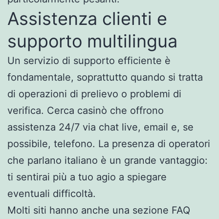
Assistenza clienti e
supporto multilingua
Un servizio di supporto efficiente è
fondamentale, soprattutto quando si tratta
di operazioni di prelievo o problemi di
verifica. Cerca casinò che offrono
assistenza 24/7 via chat live, email e, se
possibile, telefono. La presenza di operatori
che parlano italiano è un grande vantaggio:
ti sentirai più a tuo agio a spiegare
eventuali difficoltà.
Molti siti hanno anche una sezione FAQ