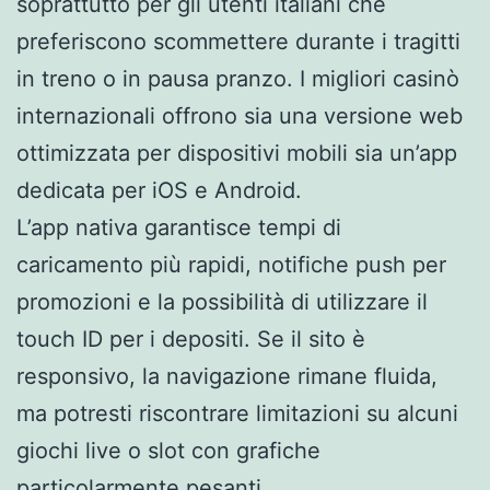
soprattutto per gli utenti italiani che
preferiscono scommettere durante i tragitti
in treno o in pausa pranzo. I migliori casinò
internazionali offrono sia una versione web
ottimizzata per dispositivi mobili sia un’app
dedicata per iOS e Android.
L’app nativa garantisce tempi di
caricamento più rapidi, notifiche push per
promozioni e la possibilità di utilizzare il
touch ID per i depositi. Se il sito è
responsivo, la navigazione rimane fluida,
ma potresti riscontrare limitazioni su alcuni
giochi live o slot con grafiche
particolarmente pesanti.