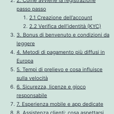
2. Come avviene la registrazione
passo passo
2.1 Creazione dell’account
2.2 Verifica dell’identità (KYC)
3. Bonus di benvenuto e condizioni da
leggere
4. Metodi di pagamento più diffusi in
Europa
5. Tempi di prelievo e cosa influisce
sulla velocità
6. Sicurezza, licenze e gioco
responsabile
7. Esperienza mobile e app dedicate
8. Assistenza clienti: cosa aspettarsi