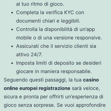
al tuo ritmo di gioco.
Completa la verifica KYC con
documenti chiari e leggibili.
Controlla la disponibilità di un’app
mobile o di una versione responsive.
Assicurati che il servizio clienti sia
attivo 24/7.
Imposta limiti di deposito se desideri
giocare in maniera responsabile.
Seguendo questi passaggi, la tua
casino
online europei registrazione
sarà veloce,
sicura e pronta per offrirti un’esperienza di
gioco senza sorprese. Se vuoi approfondire