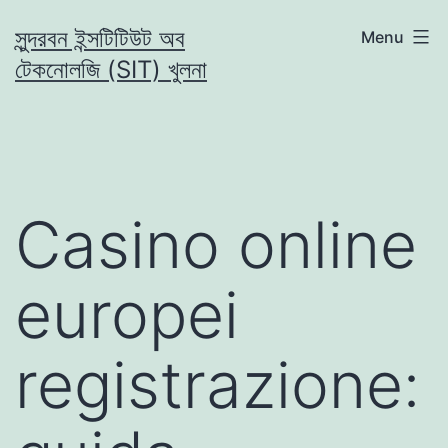
Skip
সুন্দরবন ইন্সটিটিউট অব
Menu
to
টেকনোলজি (SIT) খুলনা
content
Casino online
europei
registrazione: