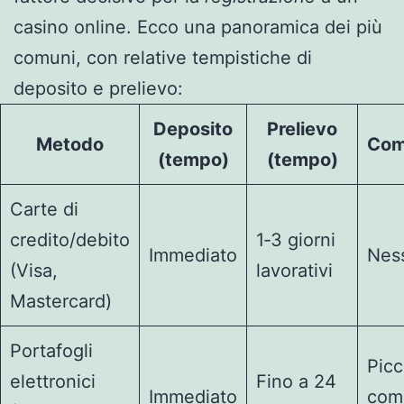
casino online. Ecco una panoramica dei più
comuni, con relative tempistiche di
deposito e prelievo:
Deposito
Prelievo
Metodo
Com
(tempo)
(tempo)
Carte di
credito/debito
1‑3 giorni
Immediato
Nes
(Visa,
lavorativi
Mastercard)
Portafogli
Picc
elettronici
Fino a 24
Immediato
com