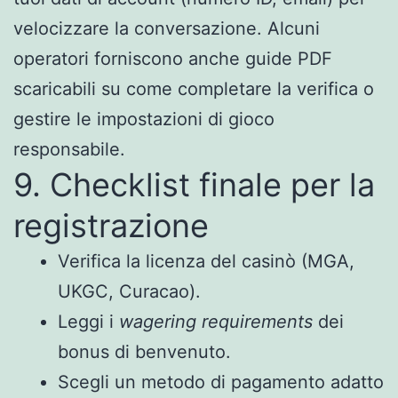
velocizzare la conversazione. Alcuni
operatori forniscono anche guide PDF
scaricabili su come completare la verifica o
gestire le impostazioni di gioco
responsabile.
9. Checklist finale per la
registrazione
Verifica la licenza del casinò (MGA,
UKGC, Curacao).
Leggi i
wagering requirements
dei
bonus di benvenuto.
Scegli un metodo di pagamento adatto