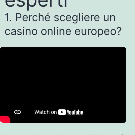
1. Perché scegliere un
casino online europeo?