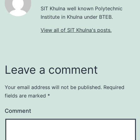
SIT Khulna well known Polytechnic
Institute in Khulna under BTEB.
View all of SIT Khulna's posts.
Leave a comment
Your email address will not be published.
Required
fields are marked
*
Comment