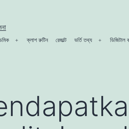
লনা
েমিক
ক্লাশ রুটিন
রেজাল্ট
ভর্তি তথ্য
ডিজিটাল ক
Open
Open
menu
menu
endapatk