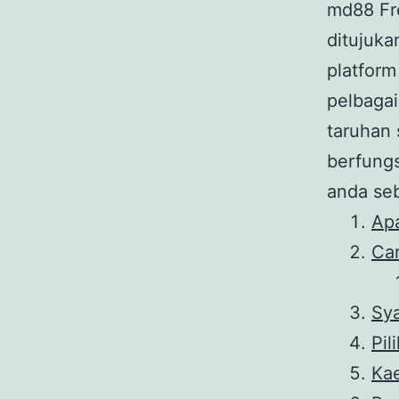
md88 Fre
ditujuka
platfor
pelbagai
taruhan 
berfung
anda seb
Apa
Ca
Sya
Pil
Ka