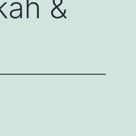
kah &