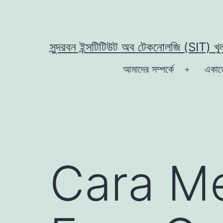
Skip
to
content
সুন্দরবন ইন্সটিটিউট অব টেকনোলজি (SIT) খু
আমাদের সম্পর্কে
একাড
Open
menu
Cara M