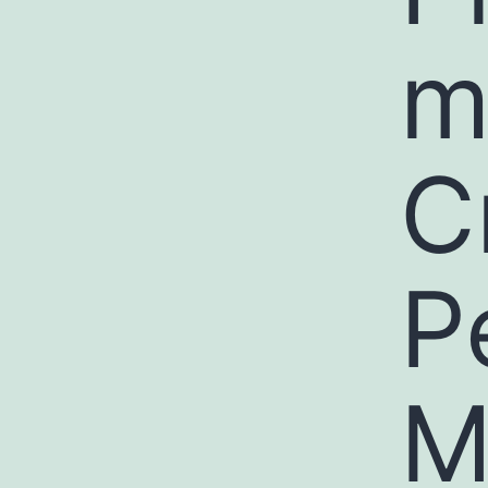
m
C
P
M