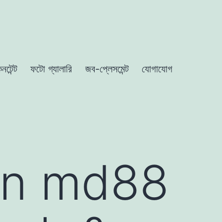
নটেন্ট
ফটো গ্যালারি
জব-প্লেসমেন্ট
যোগাযোগ
an md88