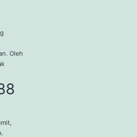
ng
an. Oleh
ak
88
mit,
h.