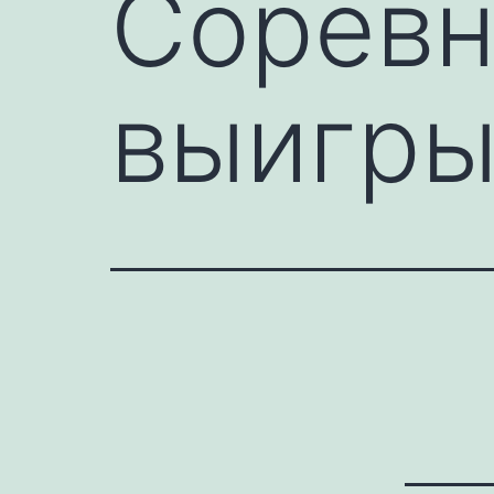
Соревн
выигры