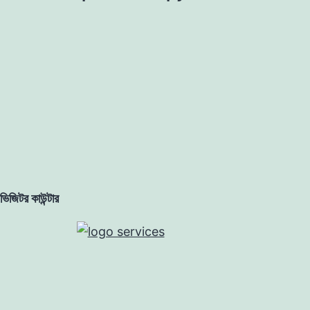
ভিজিটর কাউন্টার