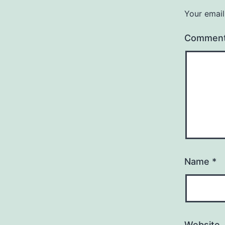
Your email
Commen
Name
*
Website