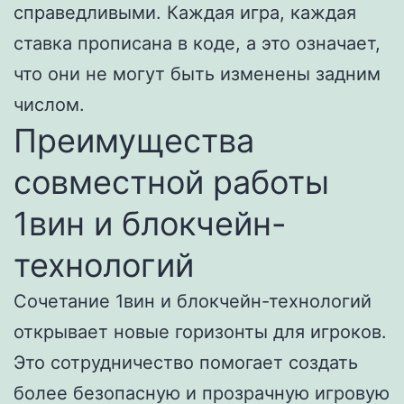
справедливыми. Каждая игра, каждая
ставка прописана в коде, а это означает,
что они не могут быть изменены задним
числом.
Преимущества
совместной работы
1вин и блокчейн-
технологий
Сочетание 1вин и блокчейн-технологий
открывает новые горизонты для игроков.
Это сотрудничество помогает создать
более безопасную и прозрачную игровую