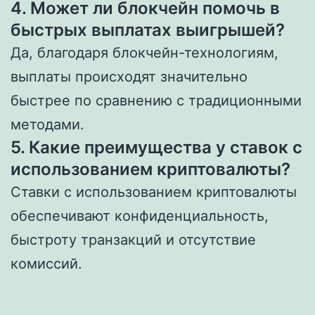
4. Может ли блокчейн помочь в
быстрых выплатах выигрышей?
Да, благодаря блокчейн-технологиям,
выплаты происходят значительно
быстрее по сравнению с традиционными
методами.
5. Какие преимущества у ставок с
использованием криптовалюты?
Ставки с использованием криптовалюты
обеспечивают конфиденциальность,
быстроту транзакций и отсутствие
комиссий.