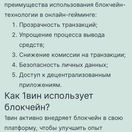
преимущества использования блокчейн-
технологии в онлайн-гейминге:
Прозрачность транзакций;
Упрощение процесса вывода
средств;
Снижение комиссии на транзакции;
Безопасность личных данных;
Доступ к децентрализованным
приложениям.
Как 1вин использует
блокчейн?
1вин активно внедряет блокчейн в свою
платформу, чтобы улучшить опыт