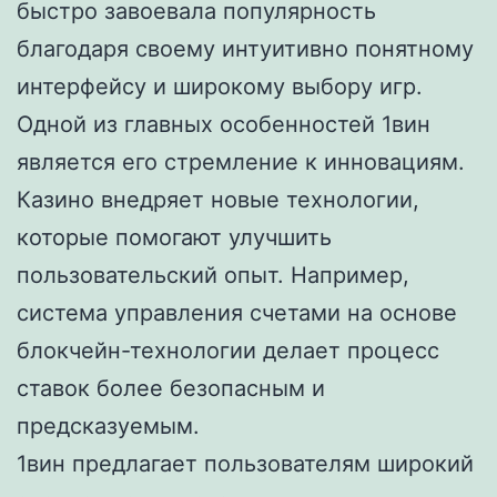
быстро завоевала популярность
благодаря своему интуитивно понятному
интерфейсу и широкому выбору игр.
Одной из главных особенностей 1вин
является его стремление к инновациям.
Казино внедряет новые технологии,
которые помогают улучшить
пользовательский опыт. Например,
система управления счетами на основе
блокчейн-технологии делает процесс
ставок более безопасным и
предсказуемым.
1вин предлагает пользователям широкий