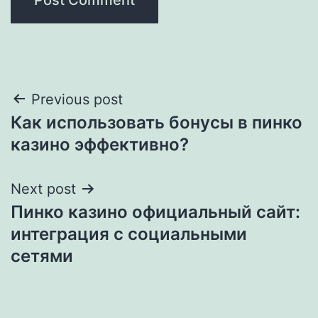
Post
Previous post
Как использовать бонусы в пинко
navigation
казино эффективно?
Next post
Пинко казино официальный сайт:
интеграция с социальными
сетями