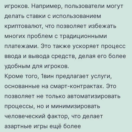
игроков. Например, пользователи могут
делать ставки с использованием
криптовалют, что позволяет избежать
многих проблем с традиционными
платежами. Это также ускоряет процесс
ввода и вывода средств, делая его более
удобным для игроков.
Кроме того, 1вин предлагает услуги,
основанные на смарт-контрактах. Это
позволяет не только автоматизировать
процессы, но и минимизировать
человеческий фактор, что делает
азартные игры ещё более