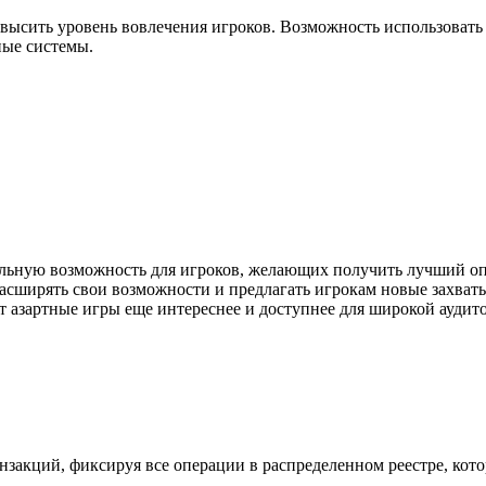
высить уровень вовлечения игроков. Возможность использовать 
ные системы.
альную возможность для игроков, желающих получить лучший оп
т расширять свои возможности и предлагать игрокам новые зах
 азартные игры еще интереснее и доступнее для широкой аудито
анзакций, фиксируя все операции в распределенном реестре, ко