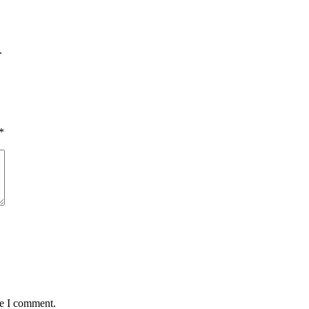
.
*
me I comment.