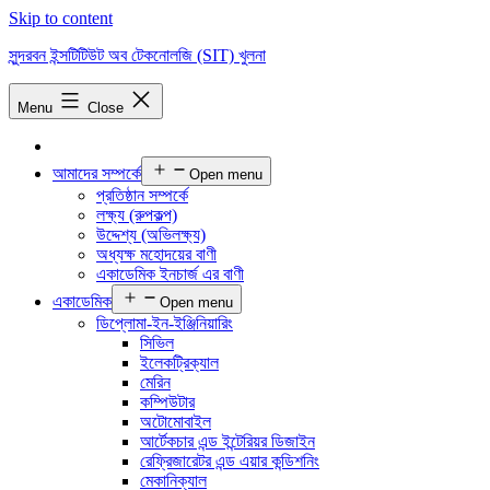
Skip to content
সুন্দরবন ইন্সটিটিউট অব টেকনোলজি (SIT) খুলনা
Menu
Close
আমাদের সম্পর্কে
Open menu
প্রতিষ্ঠান সম্পর্কে
লক্ষ্য (রুপকল্প)
উদ্দেশ্য (অভিলক্ষ্য)
অধ্যক্ষ মহোদয়ের বাণী
একাডেমিক ইনচার্জ এর বাণী
একাডেমিক
Open menu
ডিপ্লোমা-ইন-ইঞ্জিনিয়ারিং
সিভিল
ইলেকট্রিক্যাল
মেরিন
কম্পিউটার
অটোমোবাইল
আর্টেকচার এন্ড ইন্টেরিয়র ডিজাইন
রেফ্রিজারেটর এন্ড এয়ার কন্ডিশনিং
মেকানিক্যাল