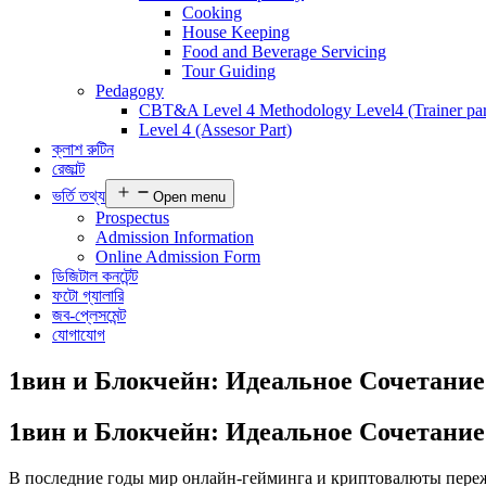
Cooking
House Keeping
Food and Beverage Servicing
Tour Guiding
Pedagogy
CBT&A Level 4 Methodology Level4 (Trainer par
Level 4 (Assesor Part)
ক্লাশ রুটিন
রেজাল্ট
ভর্তি তথ্য
Open menu
Prospectus
Admission Information
Online Admission Form
ডিজিটাল কনটেন্ট
ফটো গ্যালারি
জব-প্লেসমেন্ট
যোগাযোগ
1вин и Блокчейн: Идеальное Сочетание
1вин и Блокчейн: Идеальное Сочетание
В последние годы мир онлайн-гейминга и криптовалюты пережи