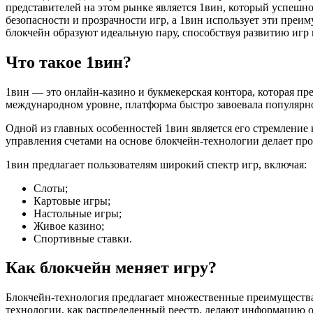
представителей на этом рынке является 1вин, который успешн
безопасности и прозрачности игр, а 1вин использует эти преи
блокчейн образуют идеальную пару, способствуя развитию игр 
Что такое 1вин?
1вин — это онлайн-казино и букмекерская контора, которая пр
международном уровне, платформа быстро завоевала популярн
Одной из главных особенностей 1вин является его стремление
управления счетами на основе блокчейн-технологии делает про
1вин предлагает пользователям широкий спектр игр, включая:
Слоты;
Картовые игры;
Настольные игры;
Живое казино;
Спортивные ставки.
Как блокчейн меняет игру?
Блокчейн-технология предлагает множественные преимущества 
технологии, как распределенный реестр, делают информацию 