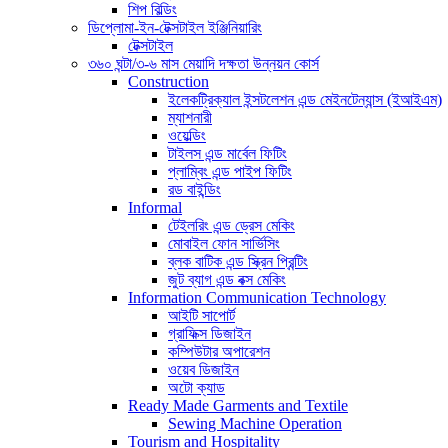
শিপ বিল্ডিং
ডিপ্লোমা-ইন-টেক্সটাইল ইঞ্জিনিয়ারিং
টেক্সটাইল
৩৬০ ঘন্টা/৩-৬ মাস মেয়াদি দক্ষতা উন্নয়ন কোর্স
Construction
ইলেকট্রিক্যাল ইন্সটলেশন এন্ড মেইনটেন্যান্স (ইআইএম)
ম্যাশনারী
ওয়েল্ডিং
টাইলস এন্ড মার্বেল ফিটিং
প্লাম্বিং এন্ড পাইপ ফিটিং
রড বাইন্ডিং
Informal
টেইলরিং এন্ড ড্রেস মেকিং
মোবাইল ফোন সার্ভিসিং
ব্লক বাটিক এন্ড স্ক্রিন প্রিন্টিং
জুট ব্যাগ এন্ড বক্স মেকিং
Information Communication Technology
আইটি সাপোর্ট
গ্রাফিক্স ডিজাইন
কম্পিউটার অপারেশন
ওয়েব ডিজাইন
অটো ক্যাড
Ready Made Garments and Textile
Sewing Machine Operation
Tourism and Hospitality