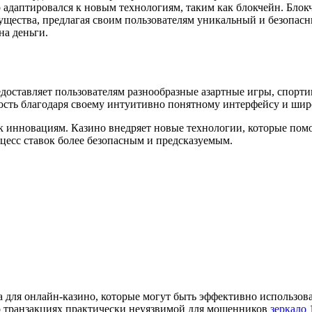
о адаптировался к новым технологиям, таким как блокчейн. Бло
мущества, предлагая своим пользователям уникальный и безопасн
на деньги.
едоставляет пользователям разнообразные азартные игры, спорти
ость благодаря своему интуитивно понятному интерфейсу и шир
 к инновациям. Казино внедряет новые технологии, которые пом
цесс ставок более безопасным и предсказуемым.
для онлайн-казино, которые могут быть эффективно использован
о транзакциях практически неуязвимой для мошенников
зеркало 