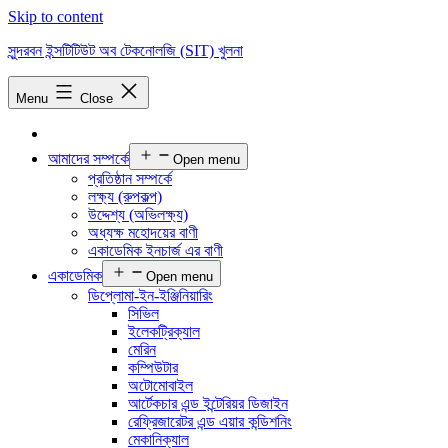
Skip to content
সুন্দরবন ইন্সটিটিউট অব টেকনোলজি (SIT) খুলনা
Menu
Close
আমাদের সম্পর্কে
Open menu
প্রতিষ্ঠান সম্পর্কে
লক্ষ্য (রুপকল্প)
উদ্দেশ্য (অভিলক্ষ্য)
অধ্যক্ষ মহোদয়ের বাণী
একাডেমিক ইনচার্জ এর বাণী
একাডেমিক
Open menu
ডিপ্লোমা-ইন-ইঞ্জিনিয়ারিং
সিভিল
ইলেকট্রিক্যাল
মেরিন
কম্পিউটার
অটোমোবাইল
আর্টেকচার এন্ড ইন্টেরিয়র ডিজাইন
রেফ্রিজারেটর এন্ড এয়ার কন্ডিশনিং
মেকানিক্যাল