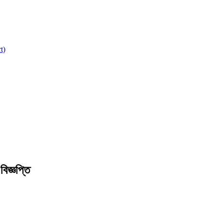
t)
বিজ্ঞপ্তি