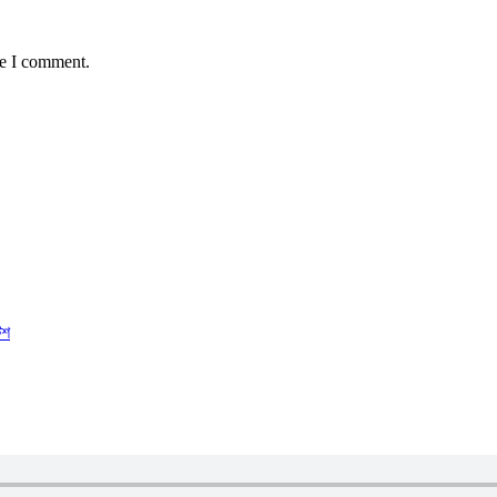
me I comment.
িশ