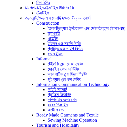
শিপ বিল্ডিং
ডিপ্লোমা-ইন-টেক্সটাইল ইঞ্জিনিয়ারিং
টেক্সটাইল
৩৬০ ঘন্টা/৩-৬ মাস মেয়াদি দক্ষতা উন্নয়ন কোর্স
Construction
ইলেকট্রিক্যাল ইন্সটলেশন এন্ড মেইনটেন্যান্স (ইআইএম)
ম্যাশনারী
ওয়েল্ডিং
টাইলস এন্ড মার্বেল ফিটিং
প্লাম্বিং এন্ড পাইপ ফিটিং
রড বাইন্ডিং
Informal
টেইলরিং এন্ড ড্রেস মেকিং
মোবাইল ফোন সার্ভিসিং
ব্লক বাটিক এন্ড স্ক্রিন প্রিন্টিং
জুট ব্যাগ এন্ড বক্স মেকিং
Information Communication Technology
আইটি সাপোর্ট
গ্রাফিক্স ডিজাইন
কম্পিউটার অপারেশন
ওয়েব ডিজাইন
অটো ক্যাড
Ready Made Garments and Textile
Sewing Machine Operation
Tourism and Hospitality