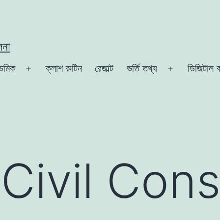
লনা
েমিক
ক্লাশ রুটিন
রেজাল্ট
ভর্তি তথ্য
ডিজিটাল ক
Open
Open
menu
menu
ivil Cons