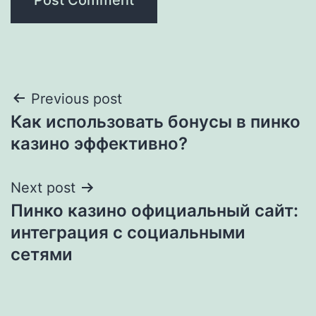
Post
Previous post
Как использовать бонусы в пинко
navigation
казино эффективно?
Next post
Пинко казино официальный сайт:
интеграция с социальными
сетями