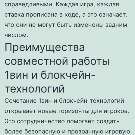
справедливыми. Каждая игра, каждая
ставка прописана в коде, а это означает,
что они не могут быть изменены задним
числом.
Преимущества
совместной работы
1вин и блокчейн-
технологий
Сочетание 1вин и блокчейн-технологий
открывает новые горизонты для игроков.
Это сотрудничество помогает создать
более безопасную и прозрачную игровую