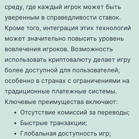
среду, где каждый игрок может быть
уверенным в справедливости ставок.
Кроме того, интеграция этих технологий
может значительно повысить уровень
вовлечения игроков. Возможность
использовать криптовалюту делает игру
более доступной для пользователей,
особенно в странах с ограничениями на
традиционные платежные системы.
Ключевые преимущества включают:
Отсутствие комиссий за переводы;
Быстрые транзакции;
Глобальная доступность игр;