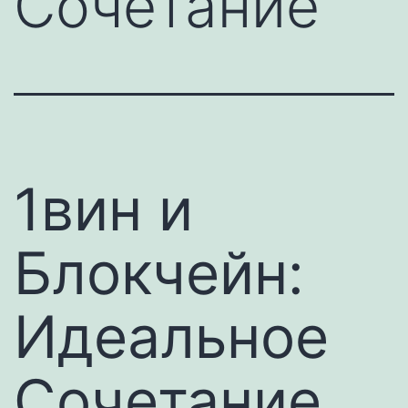
Сочетание
1вин и
Блокчейн:
Идеальное
Сочетание