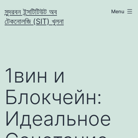
Skip
সুন্দরবন ইন্সটিটিউট অব
Menu
to
টেকনোলজি (SIT) খুলনা
content
1вин и
Блокчейн:
Идеальное