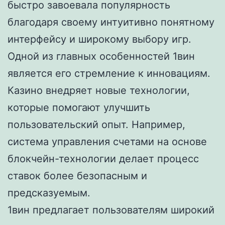
быстро завоевала популярность
благодаря своему интуитивно понятному
интерфейсу и широкому выбору игр.
Одной из главных особенностей 1вин
является его стремление к инновациям.
Казино внедряет новые технологии,
которые помогают улучшить
пользовательский опыт. Например,
система управления счетами на основе
блокчейн-технологии делает процесс
ставок более безопасным и
предсказуемым.
1вин предлагает пользователям широкий