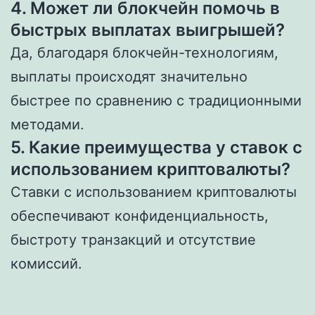
4. Может ли блокчейн помочь в
быстрых выплатах выигрышей?
Да, благодаря блокчейн-технологиям,
выплаты происходят значительно
быстрее по сравнению с традиционными
методами.
5. Какие преимущества у ставок с
использованием криптовалюты?
Ставки с использованием криптовалюты
обеспечивают конфиденциальность,
быстроту транзакций и отсутствие
комиссий.