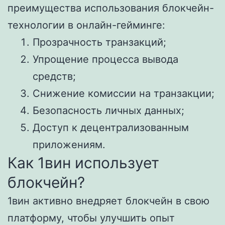
преимущества использования блокчейн-
технологии в онлайн-гейминге:
Прозрачность транзакций;
Упрощение процесса вывода
средств;
Снижение комиссии на транзакции;
Безопасность личных данных;
Доступ к децентрализованным
приложениям.
Как 1вин использует
блокчейн?
1вин активно внедряет блокчейн в свою
платформу, чтобы улучшить опыт