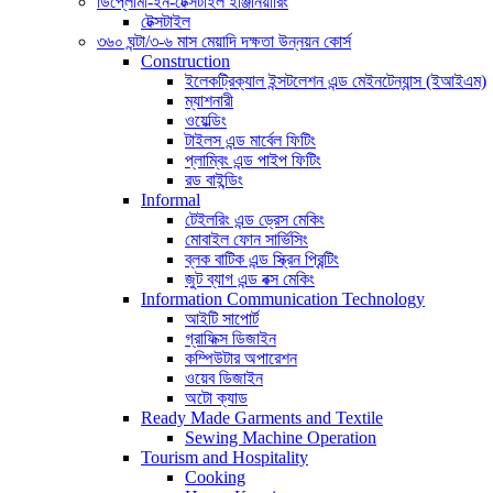
ডিপ্লোমা-ইন-টেক্সটাইল ইঞ্জিনিয়ারিং
টেক্সটাইল
৩৬০ ঘন্টা/৩-৬ মাস মেয়াদি দক্ষতা উন্নয়ন কোর্স
Construction
ইলেকট্রিক্যাল ইন্সটলেশন এন্ড মেইনটেন্যান্স (ইআইএম)
ম্যাশনারী
ওয়েল্ডিং
টাইলস এন্ড মার্বেল ফিটিং
প্লাম্বিং এন্ড পাইপ ফিটিং
রড বাইন্ডিং
Informal
টেইলরিং এন্ড ড্রেস মেকিং
মোবাইল ফোন সার্ভিসিং
ব্লক বাটিক এন্ড স্ক্রিন প্রিন্টিং
জুট ব্যাগ এন্ড বক্স মেকিং
Information Communication Technology
আইটি সাপোর্ট
গ্রাফিক্স ডিজাইন
কম্পিউটার অপারেশন
ওয়েব ডিজাইন
অটো ক্যাড
Ready Made Garments and Textile
Sewing Machine Operation
Tourism and Hospitality
Cooking