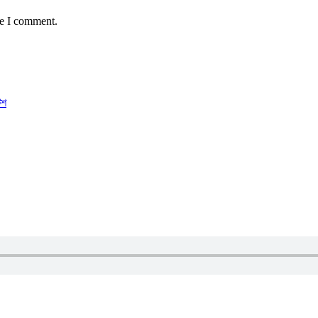
me I comment.
িশ