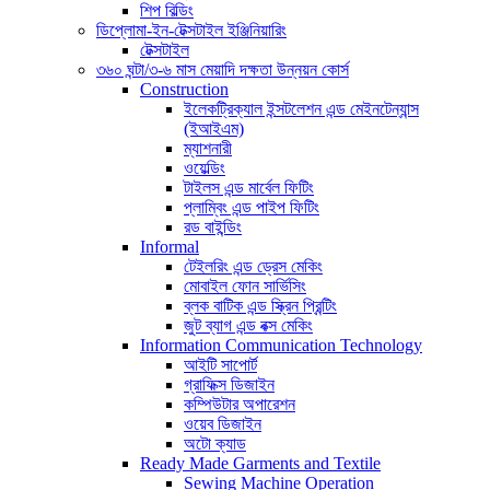
শিপ বিল্ডিং
ডিপ্লোমা-ইন-টেক্সটাইল ইঞ্জিনিয়ারিং
টেক্সটাইল
৩৬০ ঘন্টা/৩-৬ মাস মেয়াদি দক্ষতা উন্নয়ন কোর্স
Construction
ইলেকট্রিক্যাল ইন্সটলেশন এন্ড মেইনটেন্যান্স
(ইআইএম)
ম্যাশনারী
ওয়েল্ডিং
টাইলস এন্ড মার্বেল ফিটিং
প্লাম্বিং এন্ড পাইপ ফিটিং
রড বাইন্ডিং
Informal
টেইলরিং এন্ড ড্রেস মেকিং
মোবাইল ফোন সার্ভিসিং
ব্লক বাটিক এন্ড স্ক্রিন প্রিন্টিং
জুট ব্যাগ এন্ড বক্স মেকিং
Information Communication Technology
আইটি সাপোর্ট
গ্রাফিক্স ডিজাইন
কম্পিউটার অপারেশন
ওয়েব ডিজাইন
অটো ক্যাড
Ready Made Garments and Textile
Sewing Machine Operation