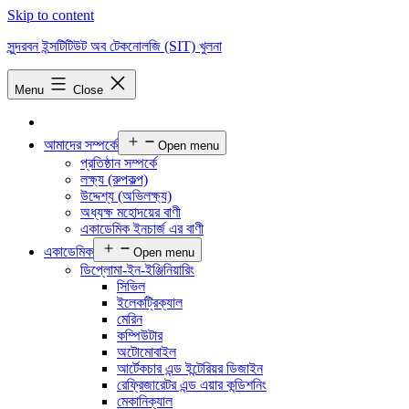
Skip to content
সুন্দরবন ইন্সটিটিউট অব টেকনোলজি (SIT) খুলনা
Menu
Close
আমাদের সম্পর্কে
Open menu
প্রতিষ্ঠান সম্পর্কে
লক্ষ্য (রুপকল্প)
উদ্দেশ্য (অভিলক্ষ্য)
অধ্যক্ষ মহোদয়ের বাণী
একাডেমিক ইনচার্জ এর বাণী
একাডেমিক
Open menu
ডিপ্লোমা-ইন-ইঞ্জিনিয়ারিং
সিভিল
ইলেকট্রিক্যাল
মেরিন
কম্পিউটার
অটোমোবাইল
আর্টেকচার এন্ড ইন্টেরিয়র ডিজাইন
রেফ্রিজারেটর এন্ড এয়ার কন্ডিশনিং
মেকানিক্যাল